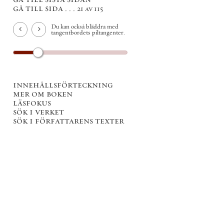
gå till sida . . .
21 av 115
Du kan också bläddra med
tangentbordets piltangenter.
innehållsförteckning
mer om boken
läsfokus
sök i verket
sök i författarens texter