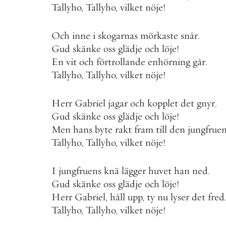
Tallyho
,
Tallyho
,
vilket
nöje
!
Och
inne
i
skogarnas
mörkaste
snår
.
Gud
skänke
oss
glädje
och
löje
!
En
vit
och
förtrollande
enhörning
går
.
Tallyho
,
Tallyho
,
vilket
nöje
!
Herr
Gabriel
jagar
och
kopplet
det
gnyr
.
Gud
skänke
oss
glädje
och
löje
!
Men
hans
byte
rakt
fram
till
den
jungfrue
Tallyho
,
Tallyho
,
vilket
nöje
!
I
jungfruens
knä
lägger
huvet
han
ned
.
Gud
skänke
oss
glädje
och
löje
!
Herr
Gabriel
,
håll
upp
,
ty
nu
lyser
det
fred
Tallyho
,
Tallyho
,
vilket
nöje
!