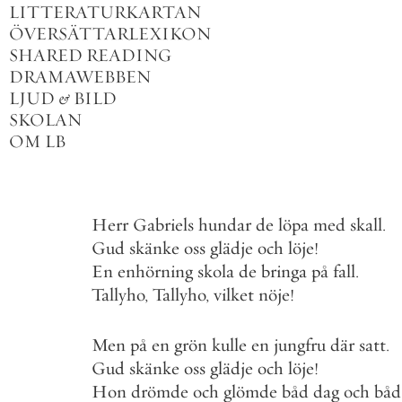
LITTERATURKARTAN
ÖVERSÄTTARLEXIKON
SHARED READING
DRAMAWEBBEN
LJUD
&
BILD
SKOLAN
OM LB
Herr
Gabriels
hundar
de
löpa
med
skall
.
Gud
skänke
oss
glädje
och
löje
!
En
enhörning
skola
de
bringa
på
fall
.
Tallyho
,
Tallyho
,
vilket
nöje
!
Men
på
en
grön
kulle
en
jungfru
där
satt
.
Gud
skänke
oss
glädje
och
löje
!
Hon
drömde
och
glömde
båd
dag
och
båd