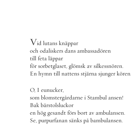
V
id
lutans
knäppar
och
odaliskers
dans
ambassadören
till
feta
läppar
för
sorbetglaset
,
glömsk
av
silkessnören
.
En
hymn
till
nattens
stjärna
sjunger
kören
O
,
I
eunucker
,
som
blomstergårdarne
i
Stambul
ansen
!
Bak
bärstolsluckor
en
hög
gesandt
förs
bort
av
ambulansen
.
Se
,
purpurfanan
sänks
på
bambulansen
.