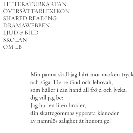
LITTERATURKARTAN
ÖVERSÄTTARLEXIKON
SHARED READING
DRAMAWEBBEN
LJUD
&
BILD
SKOLAN
OM LB
Min
panna
skall
jag
hårt
mot
marken
tryc
och
säga
:
Herre
Gud
och
Jehovah
,
som
håller
i
din
hand
all
fröjd
och
lycka
,
dig
vill
jag
be
:
Jag
har
en
liten
broder
,
din
skattegömmas
yppersta
klenoder
av
namnlös
salighet
åt
honom
ge
!