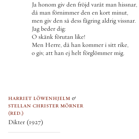
Ja
honom
giv
den
fröjd
varåt
man
hissnar
,
då
man
förnimmer
den
en
kort
minut
,
men
giv
den
så
dess
fägring
aldrig
vissnar
.
Jag
beder
dig
:
O
skänk
förutan
like
!
Men
Herre
,
då
han
kommer
i
sitt
rike
,
o
giv
,
att
han
ej
helt
förglömmer
mig
.
harriet löwenhjelm
&
stellan christer mörner
red.
Dikter
(1927)