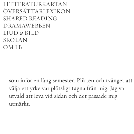
LITTERATURKARTAN
ÖVERSÄTTARLEXIKON
SHARED READING
DRAMAWEBBEN
LJUD
&
BILD
SKOLAN
OM LB
som
inför
en
lång
semester
.
Plikten
och
tvånget
att
välja
ett
yrke
var
plötsligt
tagna
från
mig
.
Jag
var
utvald
att
leva
vid
sidan
och
det
passade
mig
utmärkt
.