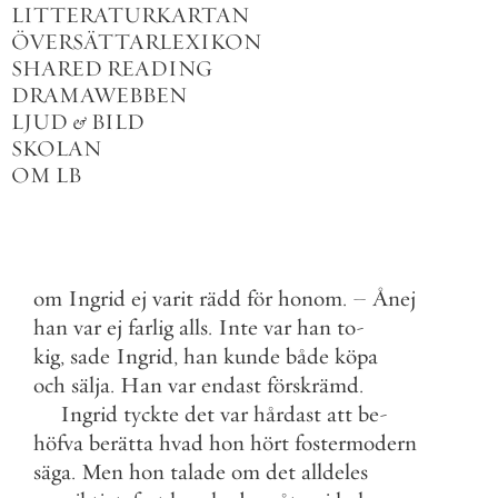
LITTERATURKARTAN
ÖVERSÄTTARLEXIKON
SHARED READING
DRAMAWEBBEN
LJUD
&
BILD
SKOLAN
OM LB
om
Ingrid
ej
varit
rädd
för
honom
.
–
Ånej
han
var
ej
farlig
alls
.
Inte
var
han
to
-
kig
,
sade
Ingrid
,
han
kunde
både
köpa
och
sälja
.
Han
var
endast
förskrämd
.
Ingrid
tyckte
det
var
hårdast
att
be
-
höfva
berätta
hvad
hon
hört
fostermodern
säga
.
Men
hon
talade
om
det
alldeles