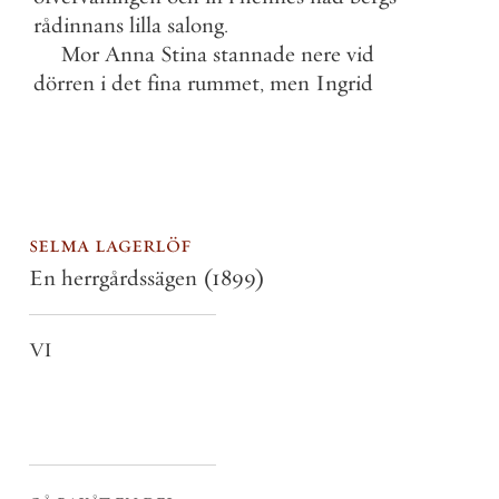
rådinnans
lilla
salong
.
Mor
Anna
Stina
stannade
nere
vid
dörren
i
det
fina
rummet
,
men
Ingrid
selma lagerlöf
En herrgårdssägen
(1899)
VI