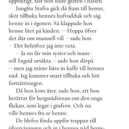
uppriktigt
,
fast
hon
hade
gråten
i
halsen
.
Jungfru
Stafva
gick
då
fram
till
henne
,
sköt
tillbaka
hennes
hufvudduk
och
såg
henne
in
i
ögonen
.
Så
klappade
hon
henne
litet
på
kinden
.
–
Hoppa
öfver
det
där
om
mamsell
vill
–
sade
hon
.
–
Det
behöfver
jag
inte
veta
.
–
Ja
nu
får
min
syster
och
mam
-
sell
Ingrid
ursäkta
–
sade
hon
därpå
–
men
jag
måste
bära
in
kaffe
till
hennes
nåd
.
Jag
kommer
snart
tillbaka
och
hör
fortsättningen
.
Då
hon
kom
åter
,
sade
hon
,
att
hon
berättat
för
bergsrådinnan
om
den
unga
flickan
,
som
legat
i
grafven
.
Och
nu
ville
hennes
fru
se
henne
.
De
blefvo
förda
uppför
trappan
till
öfvervåningen
och
in
i
hennes
nåd
bergs
-