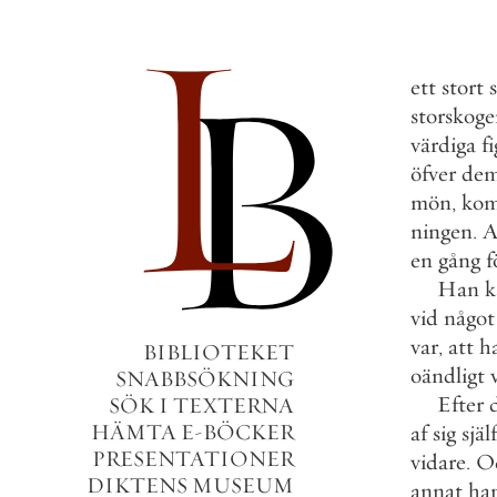
ett
stort
storskog
värdiga
f
öfver
de
mön
,
ko
ningen
.
A
en
gång
f
Han
k
vid
något
var
,
att
h
BIBLIOTEKET
oändligt
SNABBSÖKNING
Efter
SÖK I TEXTERNA
HÄMTA E-BÖCKER
af
sig
själf
PRESENTATIONER
vidare
.
O
DIKTENS MUSEUM
annat
ha