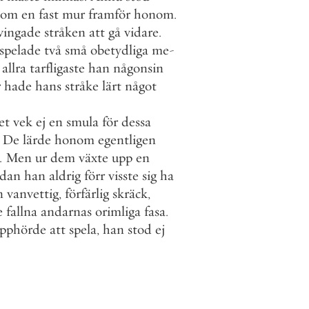
som
en
fast
mur
framför
honom
.
vingade
stråken
att
gå
vidare
.
spelade
två
små
obetydliga
me
-
allra
tarfligaste
han
någonsin
r
hade
hans
stråke
lärt
något
et
vek
ej
en
smula
för
dessa
De
lärde
honom
egentligen
.
Men
ur
dem
växte
upp
en
ådan
han
aldrig
förr
visste
sig
ha
n
vanvettig
,
förfärlig
skräck
,
e
fallna
andarnas
orimliga
fasa
.
pphörde
att
spela
,
han
stod
ej