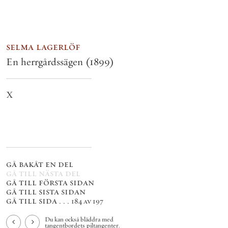
selma lagerlöf
En herrgårdssägen
(1899)
X
gå bakåt en del
gå till nästa del
gå till första sidan
gå till sista sidan
gå till sida . . .
184 av 197
Du kan också bläddra med
tangentbordets piltangenter.