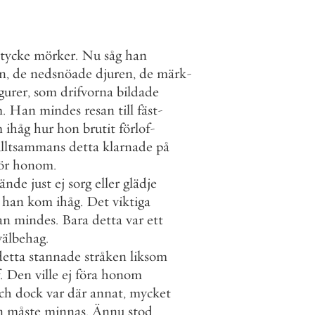
stycke
mörker
.
Nu
såg
han
en
,
de
nedsnöade
djuren
,
de
märk
-
igurer
,
som
drifvorna
bildade
m
.
Han
mindes
resan
till
fäst
-
m
ihåg
hur
hon
brutit
förlof
-
lltsammans
detta
klarnade
på
ör
honom
.
ände
just
ej
sorg
eller
glädje
han
kom
ihåg
.
Det
viktiga
an
mindes
.
Bara
detta
var
ett
välbehag
.
detta
stannade
stråken
liksom
.
Den
ville
ej
föra
honom
ch
dock
var
där
annat
,
mycket
n
måste
minnas
.
Ännu
stod