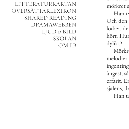
LITTERATURKARTAN
mörkret
ÖVERSÄTTARLEXIKON
Han
t
SHARED READING
Och
den
DRAMAWEBBEN
lodier
,
de
LJUD
&
BILD
hört
.
Hu
SKOLAN
dylikt
?
OM LB
Mörkr
melodier
.
ingenting
ångest
,
s
erfarit
.
E
själens
,
d
Han
u