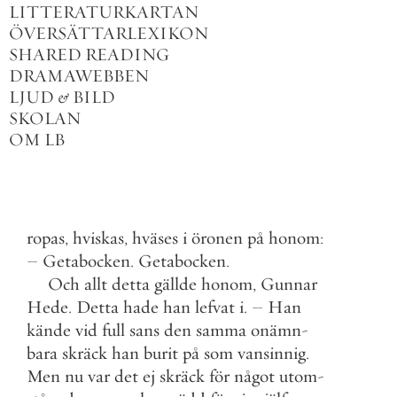
LITTERATURKARTAN
ÖVERSÄTTARLEXIKON
SHARED READING
DRAMAWEBBEN
LJUD
&
BILD
SKOLAN
OM LB
ropas
,
hviskas
,
hväses
i
öronen
på
honom
:
–
Getabocken
.
Getabocken
.
Och
allt
detta
gällde
honom
,
Gunnar
Hede
.
Detta
hade
han
lefvat
i
.
–
Han
kände
vid
full
sans
den
samma
onämn
-
bara
skräck
han
burit
på
som
vansinnig
.
Men
nu
var
det
ej
skräck
för
något
utom
-