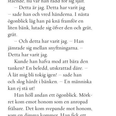
stående
,
nu
var
han
rädd
för
sig
själf
.
–
Detta
är
jag
.
Detta
har
varit
jag
–
sade
han
och
vred
händerna
.
I
nästa
ögonblick
låg
han
på
knä
framför
en
liten
bänk
,
lutade
sig
öfver
den
och
grät
,
grät
.
–
Och
detta
har
varit
jag
.
–
Han
jämrade
sig
mellan
snyftningarna
.
–
Detta
har
varit
jag
.
Kunde
han
hafva
mod
att
bära
den
tanken
?
En
beledd
,
utskrattad
dåre
.
–
Å
låt
mig
bli
tokig
igen
!
–
sade
han
och
slog
hårdt
i
bänken
.
–
En
människa
kan
ej
stå
ut
!
Han
höll
andan
ett
ögonblick
.
Mörk
-
ret
kom
emot
honom
som
en
anropad
frälsare
.
Det
kom
svepande
mot
honom
,
som
en
dimma
kommer
.
Han
fick
ett