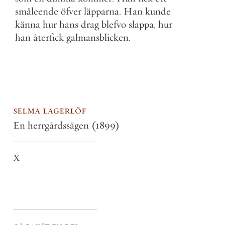
småleende
öfver
läpparna
.
Han
kunde
känna
hur
hans
drag
blefvo
slappa
,
hur
han
återfick
galmansblicken
.
selma lagerlöf
En herrgårdssägen
(1899)
X