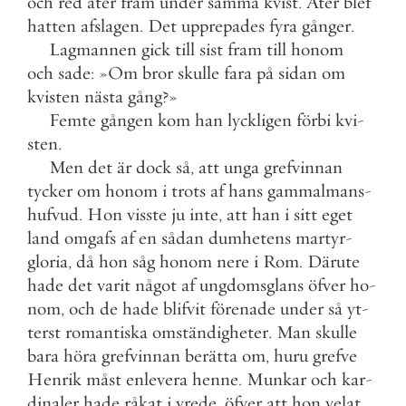
och
red
åter
fram
under
samma
kvist
.
Åter
blef
hatten
afslagen
.
Det
upprepades
fyra
gånger
.
Lagmannen
gick
till
sist
fram
till
honom
och
sade
:
»
Om
bror
skulle
fara
på
sidan
om
kvisten
nästa
gång
?
»
Femte
gången
kom
han
lyckligen
förbi
kvi
-
sten
.
Men
det
är
dock
så
,
att
unga
grefvinnan
tycker
om
honom
i
trots
af
hans
gammalmans
-
hufvud
.
Hon
visste
ju
inte
,
att
han
i
sitt
eget
land
omgafs
af
en
sådan
dumhetens
martyr
-
gloria
,
då
hon
såg
honom
nere
i
Rom
.
Därute
hade
det
varit
något
af
ungdomsglans
öfver
ho
-
nom
,
och
de
hade
blifvit
förenade
under
så
yt
-
terst
romantiska
omständigheter
.
Man
skulle
bara
höra
grefvinnan
berätta
om
,
huru
grefve
Henrik
måst
enlevera
henne
.
Munkar
och
kar
-
dinaler
hade
råkat
i
vrede
,
öfver
att
hon
velat