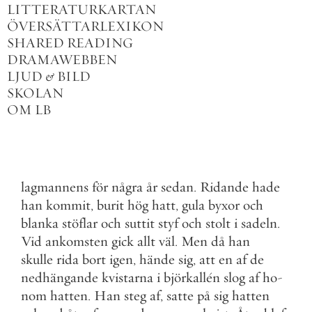
LITTERATURKARTAN
ÖVERSÄTTARLEXIKON
SHARED READING
DRAMAWEBBEN
LJUD
&
BILD
SKOLAN
OM LB
lagmannens
för
några
år
sedan
.
Ridande
hade
han
kommit
,
burit
hög
hatt
,
gula
byxor
och
blanka
stöflar
och
suttit
styf
och
stolt
i
sadeln
.
Vid
ankomsten
gick
allt
väl
.
Men
då
han
skulle
rida
bort
igen
,
hände
sig
,
att
en
af
de
nedhängande
kvistarna
i
björkallén
slog
af
ho
-
nom
hatten
.
Han
steg
af
,
satte
på
sig
hatten