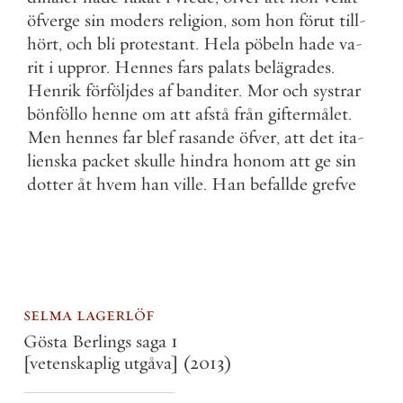
öfverge
sin
moders
religion
,
som
hon
förut
till
-
hört
,
och
bli
protestant
.
Hela
pöbeln
hade
va
-
rit
i
uppror
.
Hennes
fars
palats
belägrades
.
Henrik
förföljdes
af
banditer
.
Mor
och
systrar
bönföllo
henne
om
att
afstå
från
giftermålet
.
Men
hennes
far
blef
rasande
öfver
,
att
det
ita
-
lienska
packet
skulle
hindra
honom
att
ge
sin
dotter
åt
hvem
han
ville
.
Han
befallde
grefve
selma lagerlöf
Gösta Berlings saga 1
[vetenskaplig utgåva]
(2013)