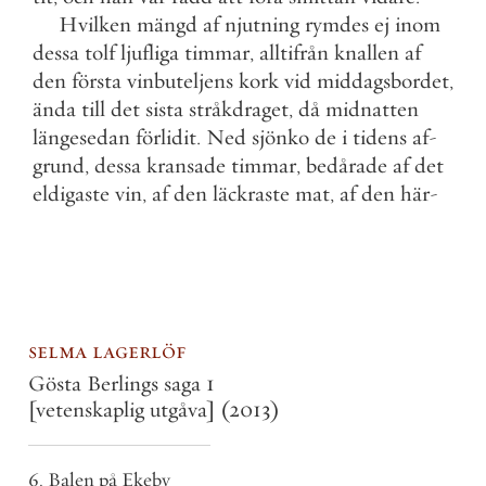
Hvilken
mängd
af
njutning
rymdes
ej
inom
dessa
tolf
ljufliga
timmar
,
alltifrån
knallen
af
den
första
vinbuteljens
kork
vid
middagsbordet
,
ända
till
det
sista
stråkdraget
,
då
midnatten
längesedan
förlidit
.
Ned
sjönko
de
i
tidens
af
-
grund
,
dessa
kransade
timmar
,
bedårade
af
det
eldigaste
vin
,
af
den
läckraste
mat
,
af
den
här
-
selma lagerlöf
Gösta Berlings saga 1
[vetenskaplig utgåva]
(2013)
6. Balen på Ekeby