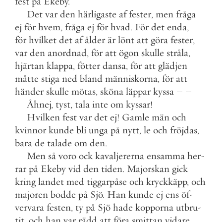
fest
på
Ekeby
.
Det
var
den
härligaste
af
fester
,
men
fråga
ej
för
hvem
,
fråga
ej
för
hvad
.
För
det
enda
,
för
hvilket
det
af
ålder
är
lönt
att
göra
fester
,
var
den
anordnad
,
för
att
ögon
skulle
stråla
,
hjärtan
klappa
,
fötter
dansa
,
för
att
glädjen
måtte
stiga
ned
bland
människorna
,
för
att
händer
skulle
mötas
,
sköna
läppar
kyssa
–
–
Åhnej
,
tyst
,
tala
inte
om
kyssar
!
Hvilken
fest
var
det
ej
!
Gamle
män
och
kvinnor
kunde
bli
unga
på
nytt
,
le
och
fröjdas
,
bara
de
talade
om
den
.
Men
så
voro
ock
kavaljererna
ensamma
her
-
rar
på
Ekeby
vid
den
tiden
.
Majorskan
gick
kring
landet
med
tiggarpåse
och
kryckkäpp
,
och
majoren
bodde
på
Sjö
.
Han
kunde
ej
ens
öf
-
vervara
festen
,
ty
på
Sjö
hade
kopporna
utbru
-
tit
,
och
han
var
rädd
att
föra
smittan
vidare
.