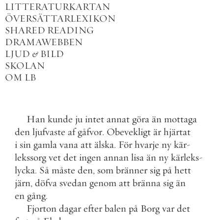
LITTERATURKARTAN
ÖVERSÄTTARLEXIKON
SHARED READING
DRAMAWEBBEN
LJUD
&
BILD
SKOLAN
OM LB
Han
kunde
ju
intet
annat
göra
än
mottaga
den
ljufvaste
af
gåfvor
.
Obevekligt
är
hjärtat
i
sin
gamla
vana
att
älska
.
För
hvarje
ny
kär
-
lekssorg
vet
det
ingen
annan
lisa
än
ny
kärleks
-
lycka
.
Så
måste
den
,
som
bränner
sig
på
hett
järn
,
döfva
svedan
genom
att
bränna
sig
än
en
gång
.
Fjorton
dagar
efter
balen
på
Borg
var
det