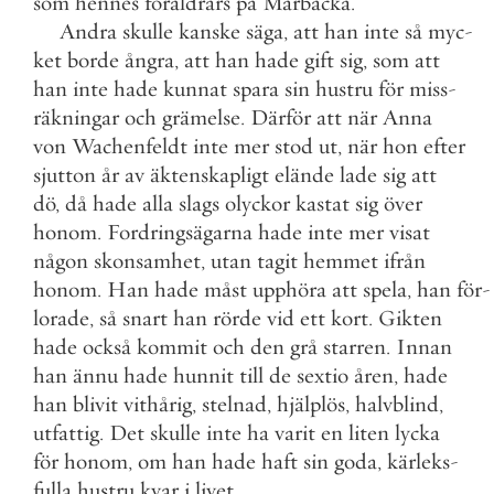
som
hennes
föräldrars
på
Mårbacka
.
Andra
skulle
kanske
säga
,
att
han
inte
så
myc
-
ket
borde
ångra
,
att
han
hade
gift
sig
,
som
att
han
inte
hade
kunnat
spara
sin
hustru
för
miss
-
räkningar
och
grämelse
.
Därför
att
när
Anna
von
Wachenfeldt
inte
mer
stod
ut
,
när
hon
efter
sjutton
år
av
äktenskapligt
elände
lade
sig
att
dö
,
då
hade
alla
slags
olyckor
kastat
sig
över
honom
.
Fordringsägarna
hade
inte
mer
visat
någon
skonsamhet
,
utan
tagit
hemmet
ifrån
honom
.
Han
hade
måst
upphöra
att
spela
,
han
för
-
lorade
,
så
snart
han
rörde
vid
ett
kort
.
Gikten
hade
också
kommit
och
den
grå
starren
.
Innan
han
ännu
hade
hunnit
till
de
sextio
åren
,
hade
han
blivit
vithårig
,
stelnad
,
hjälplös
,
halvblind
,
utfattig
.
Det
skulle
inte
ha
varit
en
liten
lycka
för
honom
,
om
han
hade
haft
sin
goda
,
kärleks
-
fulla
hustru
kvar
i
livet
.