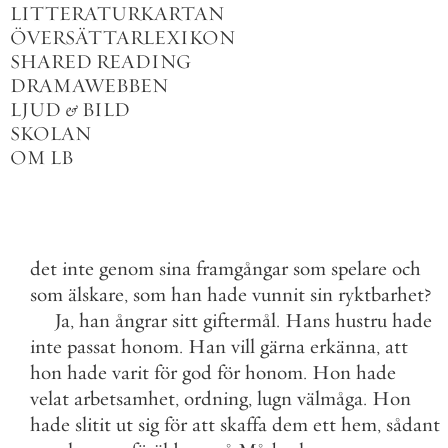
LITTERATURKARTAN
ÖVERSÄTTARLEXIKON
SHARED READING
DRAMAWEBBEN
LJUD
&
BILD
SKOLAN
OM LB
det
inte
genom
sina
framgångar
som
spelare
och
som
älskare
,
som
han
hade
vunnit
sin
ryktbarhet
?
Ja
,
han
ångrar
sitt
giftermål
.
Hans
hustru
hade
inte
passat
honom
.
Han
vill
gärna
erkänna
,
att
hon
hade
varit
för
god
för
honom
.
Hon
hade
velat
arbetsamhet
,
ordning
,
lugn
välmåga
.
Hon
hade
slitit
ut
sig
för
att
skaffa
dem
ett
hem
,
sådant