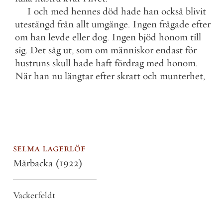
I
och
med
hennes
död
hade
han
också
blivit
utestängd
från
allt
umgänge
.
Ingen
frågade
efter
om
han
levde
eller
dog
.
Ingen
bjöd
honom
till
sig
.
Det
såg
ut
,
som
om
människor
endast
för
hustruns
skull
hade
haft
fördrag
med
honom
.
När
han
nu
längtar
efter
skratt
och
munterhet
,
selma lagerlöf
Mårbacka
(1922)
Vackerfeldt