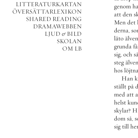
LITTERATURKARTAN
genom
h
ÖVERSÄTTARLEXIKON
att
den
s
SHARED READING
Men
det
DRAMAWEBBEN
derna
,
so
LJUD
&
BILD
läto
älve
SKOLAN
grunda
f
OM LB
sig
,
och
s
steg
älve
hos
löjtn
Han
k
ställt
på
d
med
att
a
helst
kun
skylar
?
H
dom
så
,
s
sig
till
he