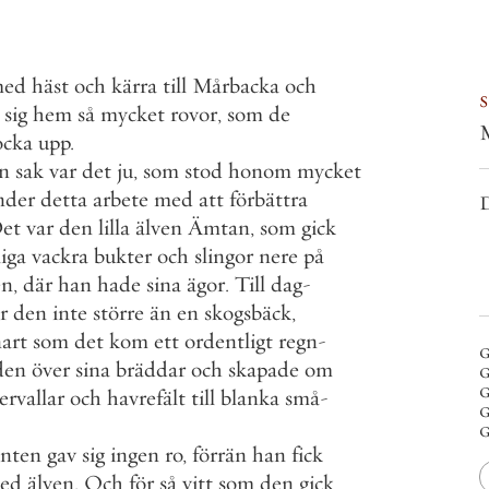
ed
häst
och
kärra
till
Mårbacka
och
sig
hem
så
mycket
rovor
,
som
de
ocka
upp
.
n
sak
var
det
ju
,
som
stod
honom
mycket
nder
detta
arbete
med
att
förbättra
D
et
var
den
lilla
älven
Ämtan
,
som
gick
iga
vackra
bukter
och
slingor
nere
på
en
,
där
han
hade
sina
ägor
.
Till
dag
-
r
den
inte
större
än
en
skogsbäck
,
nart
som
det
kom
ett
ordentligt
regn
-
g
den
över
sina
bräddar
och
skapade
om
g
g
ervallar
och
havrefält
till
blanka
små
-
g
g
anten
gav
sig
ingen
ro
,
förrän
han
fick
ed
älven
.
Och
för
så
vitt
som
den
gick