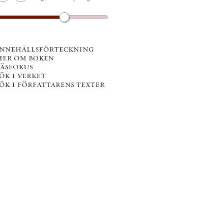
innehållsförteckning
mer om boken
läsfokus
ök i verket
ök i författarens texter