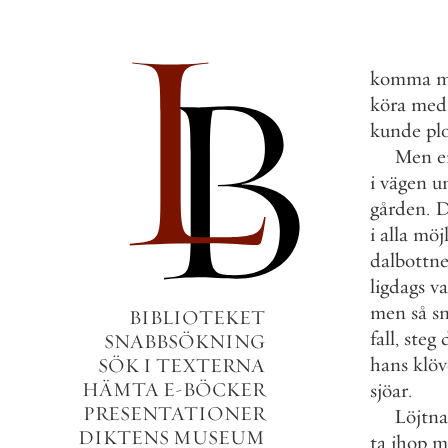
komma
m
köra
med
kunde
pl
Men
e
i
vägen
u
gården
.
D
i
alla
möjl
dalbottn
ligdags
va
men
så
s
BIBLIOTEKET
fall
,
steg
SNABBSÖKNING
hans
klöv
SÖK I TEXTERNA
HÄMTA E-BÖCKER
sjöar
.
PRESENTATIONER
Löjtn
DIKTENS MUSEUM
ta
ihop
m