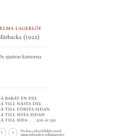
selma lagerlöf
Mårbacka
(1922)
e sjutton kattorna
å bakåt en del
å till nästa del
å till första sidan
å till sista sidan
å till sida . . .
206 av 330
Du kan också bläddra med
tangentbordets piltangenter.