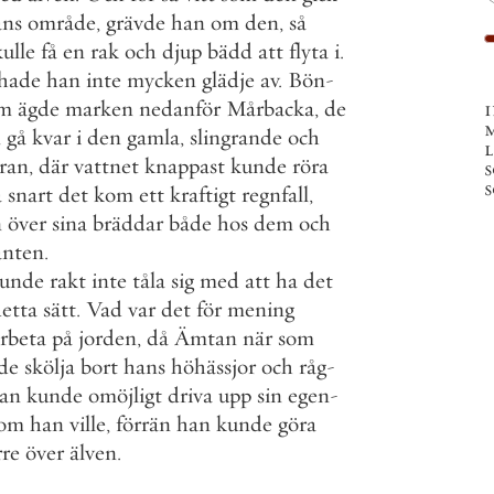
ans
område
,
grävde
han
om
den
,
så
kulle
få
en
rak
och
djup
bädd
att
flyta
i
.
hade
han
inte
mycken
glädje
av
.
Bön
-
m
ägde
marken
nedanför
Mårbacka
,
de
n
gå
kvar
i
den
gamla
,
slingrande
och
åran
,
där
vattnet
knappast
kunde
röra
s
s
å
snart
det
kom
ett
kraftigt
regnfall
,
n
över
sina
bräddar
både
hos
dem
och
anten
.
unde
rakt
inte
tåla
sig
med
att
ha
det
etta
sätt
.
Vad
var
det
för
mening
rbeta
på
jorden
,
då
Ämtan
när
som
de
skölja
bort
hans
höhässjor
och
råg
-
an
kunde
omöjligt
driva
upp
sin
egen
-
om
han
ville
,
förrän
han
kunde
göra
rre
över
älven
.