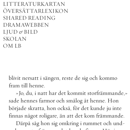
LITTERATURKARTAN
ÖVERSÄTTARLEXIKON
SHARED READING
DRAMAWEBBEN
LJUD
&
BILD
SKOLAN
OM LB
blivit
nersatt
i
sängen
,
reste
de
sig
och
kommo
fram
till
henne
.
»
Jo
,
du
,
i
natt
har
det
kommit
storfrämmande
,
»
sade
hennes
farmor
och
smålog
åt
henne
.
Hon
började
skratta
,
hon
också
,
för
det
kunde
ju
inte
finnas
något
roligare
,
än
att
det
kom
främmande
.
Därpå
såg
hon
sig
omkring
i
rummet
och
und
-