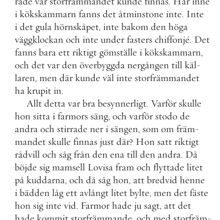
rade
var
storfrämmandet
kunde
finnas
.
Här
inne
i
kökskammarn
fanns
det
åtminstone
inte
.
Inte
i
det
gula
hörnskåpet
,
inte
bakom
den
höga
väggklockan
och
inte
under
fasters
chiffonjé
.
Det
fanns
bara
ett
riktigt
gömställe
i
kökskammarn
,
och
det
var
den
överbyggda
nergången
till
käl
-
laren
,
men
där
kunde
väl
inte
storfrämmandet
ha
krupit
in
.
Allt
detta
var
bra
besynnerligt
.
Varför
skulle
hon
sitta
i
farmors
säng
,
och
varför
stodo
de
andra
och
stirrade
ner
i
sängen
,
som
om
främ
-
mandet
skulle
finnas
just
där
?
Hon
satt
riktigt
rådvill
och
såg
från
den
ena
till
den
andra
.
Då
böjde
sig
mamsell
Lovisa
fram
och
flyttade
litet
på
kuddarna
,
och
då
såg
hon
,
att
bredvid
henne
i
bädden
låg
ett
avlångt
litet
bylte
,
men
det
fäste
hon
sig
inte
vid
.
Farmor
hade
ju
sagt
,
att
det
hade
kommit
storfrämmande
,
och
med
storfräm
-