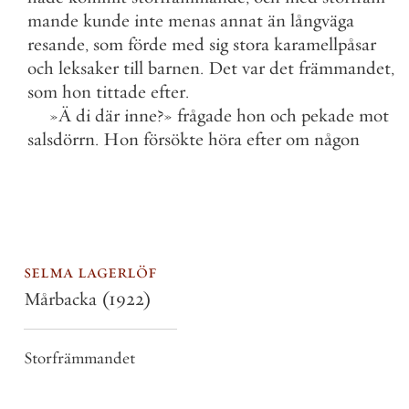
mande
kunde
inte
menas
annat
än
långväga
resande
,
som
förde
med
sig
stora
karamellpåsar
och
leksaker
till
barnen
.
Det
var
det
främmandet
,
som
hon
tittade
efter
.
»
Ä
di
där
inne
?
»
frågade
hon
och
pekade
mot
salsdörrn
.
Hon
försökte
höra
efter
om
någon
selma lagerlöf
Mårbacka
(1922)
Storfrämmandet