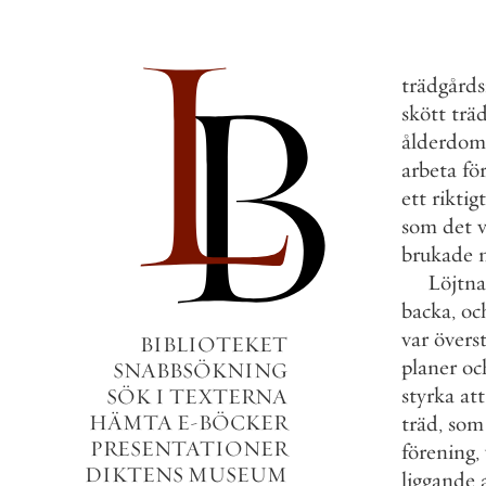
trädgård
skött
trä
ålderdo
arbeta
fö
ett
riktigt
som
det
brukade
Löjtn
backa
,
oc
var
övers
BIBLIOTEKET
planer
oc
SNABBSÖKNING
styrka
att
SÖK I TEXTERNA
HÄMTA E-BÖCKER
träd
,
som
PRESENTATIONER
förening
,
DIKTENS MUSEUM
liggande