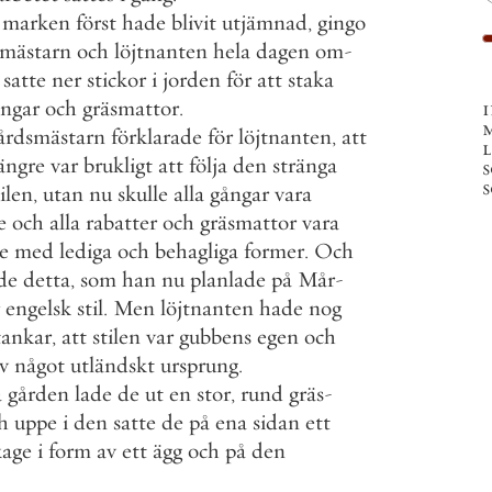
marken
först
hade
blivit
utjämnad
,
gingo
smästarn
och
löjtnanten
hela
dagen
om
-
satte
ner
stickor
i
jorden
för
att
staka
ngar
och
gräsmattor
.
årdsmästarn
förklarade
för
löjtnanten
,
att
ängre
var
brukligt
att
följa
den
stränga
s
s
tilen
,
utan
nu
skulle
alla
gångar
vara
e
och
alla
rabatter
och
gräsmattor
vara
e
med
lediga
och
behagliga
former
.
Och
de
detta
,
som
han
nu
planlade
på
Mår
-
engelsk
stil
.
Men
löjtnanten
hade
nog
tankar
,
att
stilen
var
gubbens
egen
och
v
något
utländskt
ursprung
.
å
gården
lade
de
ut
en
stor
,
rund
gräs
-
h
uppe
i
den
satte
de
på
ena
sidan
ett
kage
i
form
av
ett
ägg
och
på
den