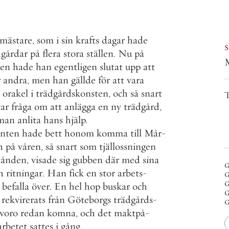
smästare
,
som
i
sin
krafts
dagar
hade
dgårdar
på
flera
stora
ställen
.
Nu
på
men
hade
han
egentligen
slutat
upp
att
r
andra
,
men
han
gällde
för
att
vara
orakel
i
trädgårdskonsten
,
och
så
snart
T
var
fråga
om
att
anlägga
en
ny
trädgård
,
man
anlita
hans
hjälp
.
anten
hade
bett
honom
komma
till
Mår
-
h
på
våren
,
så
snart
som
tjällossningen
tånden
,
visade
sig
gubben
där
med
sina
g
h
ritningar
.
Han
fick
en
stor
arbets
-
g
g
befalla
över
.
En
hel
hop
buskar
och
g
rekvirerats
från
Göteborgs
trädgårds
-
g
voro
redan
komna
,
och
det
maktpå
-
arbetet
sattes
i
gång
.