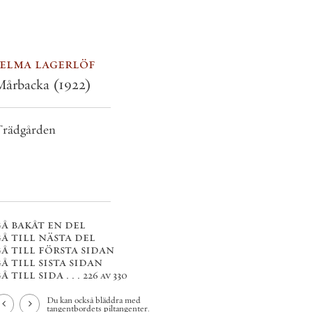
selma lagerlöf
Mårbacka
(1922)
rädgården
å bakåt en del
å till nästa del
å till första sidan
å till sista sidan
å till sida . . .
226 av 330
Du kan också bläddra med
tangentbordets piltangenter.