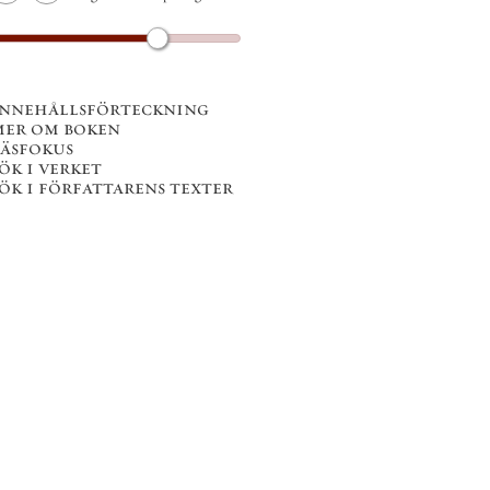
innehållsförteckning
mer om boken
läsfokus
ök i verket
ök i författarens texter