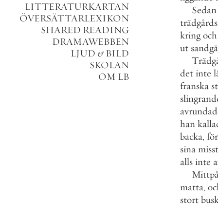
LITTERATURKARTAN
Sedan
ÖVERSÄTTARLEXIKON
trädgård
SHARED READING
kring
och
DRAMAWEBBEN
ut
sandgå
LJUD
&
BILD
Trädg
SKOLAN
det
inte
l
OM LB
franska
s
slingrand
avrundad
han
kalla
backa
,
för
sina
miss
alls
inte
a
Mittp
matta
,
oc
stort
bus