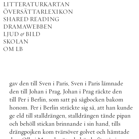
LITTERATURKARTAN
ÖVERSÄTTARLEXIKON
SHARED READING
DRAMAWEBBEN
LJUD
&
BILD
SKOLAN
OM LB
gav
den
till
Sven
i
Paris
,
Sven
i
Paris
lämnade
den
till
Johan
i
Prag
,
Johan
i
Prag
räckte
den
till
Per
i
Berlin
,
som
satt
på
sågbocken
bakom
honom
.
Per
i
Berlin
sträckte
sig
så
,
att
han
kunde
ge
eld
till
stalldrängen
,
stalldrängen
tände
pipan
och
behöll
stickan
brinnande
i
sin
hand
,
tills
drängpojken
kom
tvärsöver
golvet
och
hämtade