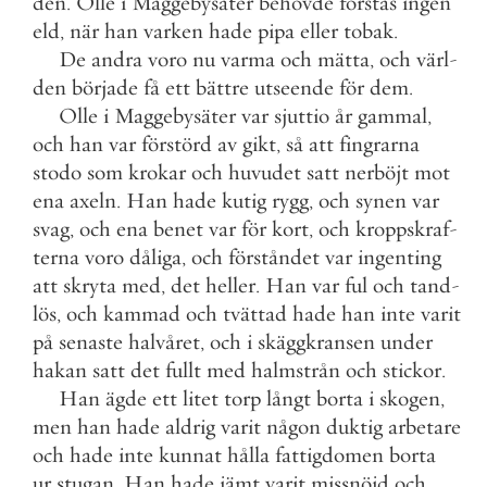
den
.
Olle
i
Maggebysäter
behövde
förstås
ingen
eld
,
när
han
varken
hade
pipa
eller
tobak
.
De
andra
voro
nu
varma
och
mätta
,
och
värl
-
den
började
få
ett
bättre
utseende
för
dem
.
Olle
i
Maggebysäter
var
sjuttio
år
gammal
,
och
han
var
förstörd
av
gikt
,
så
att
fingrarna
stodo
som
krokar
och
huvudet
satt
nerböjt
mot
ena
axeln
.
Han
hade
kutig
rygg
,
och
synen
var
svag
,
och
ena
benet
var
för
kort
,
och
kroppskraf
-
terna
voro
dåliga
,
och
förståndet
var
ingenting
att
skryta
med
,
det
heller
.
Han
var
ful
och
tand
-
lös
,
och
kammad
och
tvättad
hade
han
inte
varit
på
senaste
halvåret
,
och
i
skäggkransen
under
hakan
satt
det
fullt
med
halmstrån
och
stickor
.
Han
ägde
ett
litet
torp
långt
borta
i
skogen
,
men
han
hade
aldrig
varit
någon
duktig
arbetare
och
hade
inte
kunnat
hålla
fattigdomen
borta
ur
stugan
.
Han
hade
jämt
varit
missnöjd
och