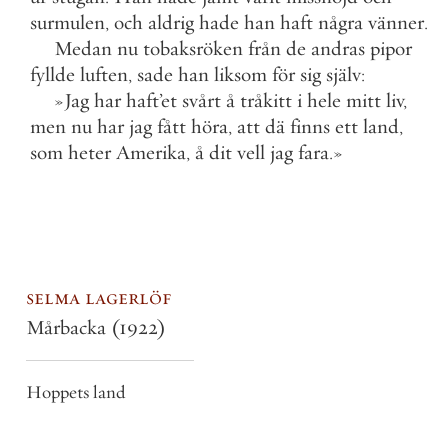
surmulen
,
och
aldrig
hade
han
haft
några
vänner
.
Medan
nu
tobaksröken
från
de
andras
pipor
fyllde
luften
,
sade
han
liksom
för
sig
själv
:
»
Jag
har
haft
’
et
svårt
å
tråkitt
i
hele
mitt
liv
,
men
nu
har
jag
fått
höra
,
att
dä
finns
ett
land
,
som
heter
Amerika
,
å
dit
vell
jag
fara
.
»
selma lagerlöf
Mårbacka
(1922)
Hoppets land