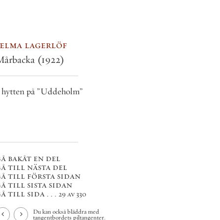
selma lagerlöf
Mårbacka
(1922)
 hytten på ”Uddeholm”
å bakåt en del
å till nästa del
å till första sidan
å till sista sidan
å till sida . . .
29 av 330
Du kan också bläddra med
tangentbordets piltangenter.