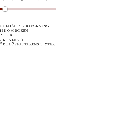
innehållsförteckning
mer om boken
läsfokus
ök i verket
ök i författarens texter