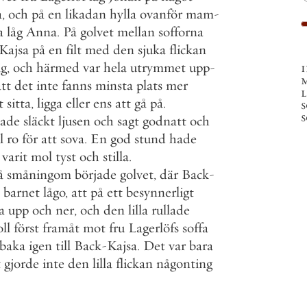
a
,
och
på
en
likadan
hylla
ovanför
mam
-
a
låg
Anna
.
På
golvet
mellan
sofforna
Kajsa
på
en
filt
med
den
sjuka
flickan
ig
,
och
härmed
var
hela
utrymmet
upp
-
att
det
inte
fanns
minsta
plats
mer
t
sitta
,
ligga
eller
ens
att
gå
på
.
s
s
ade
släckt
ljusen
och
sagt
godnatt
och
l
ro
för
att
sova
.
En
god
stund
hade
varit
mol
tyst
och
stilla
.
å
småningom
började
golvet
,
där
Back
-
barnet
lågo
,
att
på
ett
besynnerligt
a
upp
och
ner
,
och
den
lilla
rullade
ll
först
framåt
mot
fru
Lagerlöfs
soffa
lbaka
igen
till
Back
-
Kajsa
.
Det
var
bara
t
gjorde
inte
den
lilla
flickan
någonting