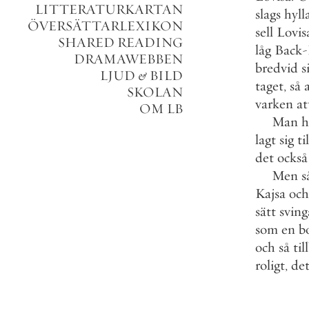
LITTERATURKARTAN
slags
hyll
ÖVERSÄTTARLEXIKON
sell
Lovis
SHARED READING
låg
Back
-
DRAMAWEBBEN
bredvid
s
LJUD
&
BILD
taget
,
så
SKOLAN
varken
at
OM LB
Man
h
lagt
sig
til
det
också
Men
s
Kajsa
och
sätt
sving
som
en
bo
och
så
til
roligt
,
de