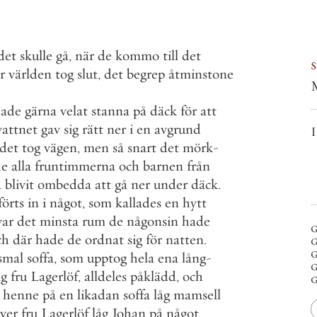
det
skulle
gå
,
när
de
kommo
till
det
r
världen
tog
slut
,
det
begrep
åtminstone
ade
gärna
velat
stanna
på
däck
för
att
vattnet
gav
sig
rätt
ner
i
en
avgrund
I
det
tog
vägen
,
men
så
snart
det
mörk
-
de
alla
fruntimmerna
och
barnen
från
a
blivit
ombedda
att
gå
ner
under
däck
.
förts
in
i
något
,
som
kallades
en
hytt
var
det
minsta
rum
de
någonsin
hade
g
ch
där
hade
de
ordnat
sig
för
natten
.
g
g
smal
soffa
,
som
upptog
hela
ena
lång
-
g
åg
fru
Lagerlöf
,
alldeles
påklädd
,
och
g
henne
på
en
likadan
soffa
låg
mamsell
ver
fru
Lagerlöf
låg
Johan
på
något