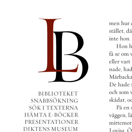
men
hur
stället
,
dä
inte
hon
.
Hon
h
få
se
om
eller
vart
nade
,
ha
Mårback
De
hade
och
som
BIBLIOTEKET
skådat
,
o
SNABBSÖKNING
På
en
SÖK I TEXTERNA
HÄMTA E-BÖCKER
väggen
,
l
PRESENTATIONER
mittemot
DIKTENS MUSEUM
Lovisa
.
Ö