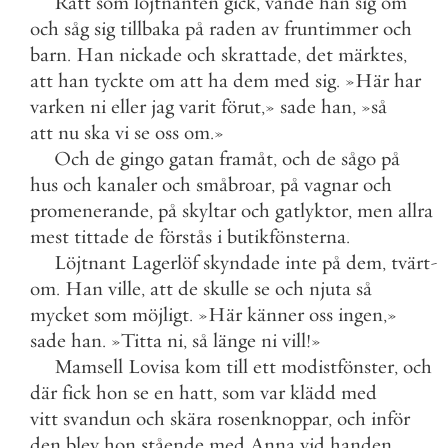
Rätt
som
löjtnanten
gick
,
vände
han
sig
om
och
såg
sig
tillbaka
på
raden
av
fruntimmer
och
barn
.
Han
nickade
och
skrattade
,
det
märktes
,
att
han
tyckte
om
att
ha
dem
med
sig
.
»
Här
har
varken
ni
eller
jag
varit
förut
,
»
sade
han
,
»
så
att
nu
ska
vi
se
oss
om
.
»
Och
de
gingo
gatan
framåt
,
och
de
sågo
på
hus
och
kanaler
och
småbroar
,
på
vagnar
och
promenerande
,
på
skyltar
och
gatlyktor
,
men
allra
mest
tittade
de
förstås
i
butikfönsterna
.
Löjtnant
Lagerlöf
skyndade
inte
på
dem
,
tvärt
-
om
.
Han
ville
,
att
de
skulle
se
och
njuta
så
mycket
som
möjligt
.
»
Här
känner
oss
ingen
,
»
sade
han
.
»
Titta
ni
,
så
länge
ni
vill
!
»
Mamsell
Lovisa
kom
till
ett
modistfönster
,
och
där
fick
hon
se
en
hatt
,
som
var
klädd
med
vitt
svandun
och
skära
rosenknoppar
,
och
inför
den
blev
hon
stående
med
Anna
vid
handen
.