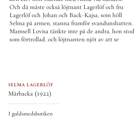
Och
då
måste
också
löjtnant
Lagerlöf
och
fru
Lagerlöf
och
Johan
och
Back
-
Kajsa
,
som
höll
Selma
på
armen
,
stanna
framför
svandunshatten
.
Mamsell
Lovisa
tänkte
inte
på
de
andra
,
hon
stod
som
förtrollad
,
och
löjtnanten
njöt
av
att
se
selma lagerlöf
Mårbacka
(1922)
I guldsmedsbutiken