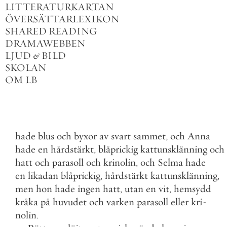
LITTERATURKARTAN
ÖVERSÄTTARLEXIKON
SHARED READING
DRAMAWEBBEN
LJUD
&
BILD
SKOLAN
OM LB
hade
blus
och
byxor
av
svart
sammet
,
och
Anna
hade
en
hårdstärkt
,
blåprickig
kattunsklänning
och
hatt
och
parasoll
och
krinolin
,
och
Selma
hade
en
likadan
blåprickig
,
hårdstärkt
kattunsklänning
,
men
hon
hade
ingen
hatt
,
utan
en
vit
,
hemsydd
kråka
på
huvudet
och
varken
parasoll
eller
kri
-
nolin
.