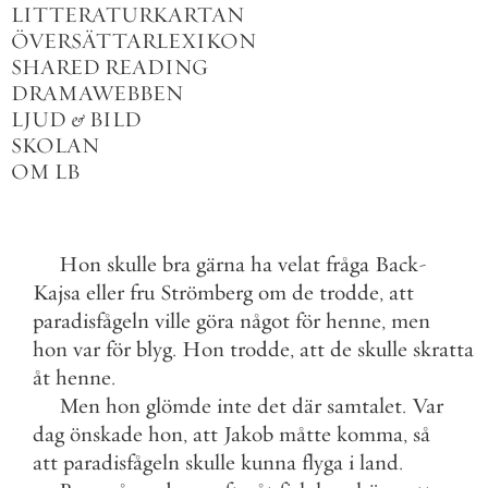
LITTERATURKARTAN
ÖVERSÄTTARLEXIKON
SHARED READING
DRAMAWEBBEN
LJUD
&
BILD
SKOLAN
OM LB
Hon
skulle
bra
gärna
ha
velat
fråga
Back
-
Kajsa
eller
fru
Strömberg
om
de
trodde
,
att
paradisfågeln
ville
göra
något
för
henne
,
men
hon
var
för
blyg
.
Hon
trodde
,
att
de
skulle
skratta
åt
henne
.
Men
hon
glömde
inte
det
där
samtalet
.
Var
dag
önskade
hon
,
att
Jakob
måtte
komma
,
så
att
paradisfågeln
skulle
kunna
flyga
i
land
.