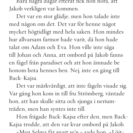
Bara
några
dagar
efteråt
fick
hon
höra
,
att
Jakob
verkligen
var
kommen
.
Det
var
en
stor
glädje
,
men
hon
talade
inte
med
någon
om
det
.
Det
var
för
henne
något
mycket
högtidligt
med
hela
saken
.
Hon
mindes
hur
allvarsam
farmor
hade
varit
,
då
hon
hade
talat
om
Adam
och
Eva
.
Hon
ville
inte
säga
till
Johan
och
Anna
,
att
ombord
på
Jakob
fanns
en
fågel
från
paradiset
och
att
hon
ämnade
be
honom
bota
hennes
ben
.
Nej
,
inte
en
gång
till
Back
-
Kajsa
.
Det
var
märkvärdigt
,
att
inte
fågeln
visade
sig
.
Var
gång
hon
kom
in
till
fru
Strömberg
,
väntade
hon
,
att
han
skulle
sitta
och
sjunga
i
nerium
-
träden
,
men
han
syntes
inte
till
.
Hon
frågade
Back
-
Kajsa
efter
den
,
men
Back
-
Kajsa
trodde
,
att
den
var
kvar
ombord
på
Jakob
.
»
Men
Selma
får
snart
se
’
n
,
»
sade
hon
.
»
Löjt
-