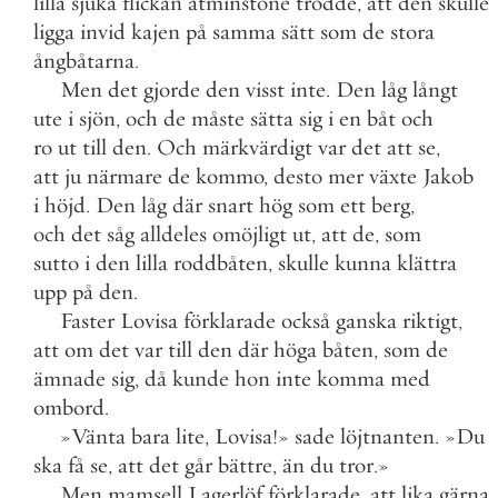
lilla
sjuka
flickan
åtminstone
trodde
,
att
den
skulle
ligga
invid
kajen
på
samma
sätt
som
de
stora
ångbåtarna
.
Men
det
gjorde
den
visst
inte
.
Den
låg
långt
ute
i
sjön
,
och
de
måste
sätta
sig
i
en
båt
och
ro
ut
till
den
.
Och
märkvärdigt
var
det
att
se
,
att
ju
närmare
de
kommo
,
desto
mer
växte
Jakob
i
höjd
.
Den
låg
där
snart
hög
som
ett
berg
,
och
det
såg
alldeles
omöjligt
ut
,
att
de
,
som
sutto
i
den
lilla
roddbåten
,
skulle
kunna
klättra
upp
på
den
.
Faster
Lovisa
förklarade
också
ganska
riktigt
,
att
om
det
var
till
den
där
höga
båten
,
som
de
ämnade
sig
,
då
kunde
hon
inte
komma
med
ombord
.
»
Vänta
bara
lite
,
Lovisa
!
»
sade
löjtnanten
.
»
Du
ska
få
se
,
att
det
går
bättre
,
än
du
tror
.
»
Men
mamsell
Lagerlöf
förklarade
,
att
lika
gärna