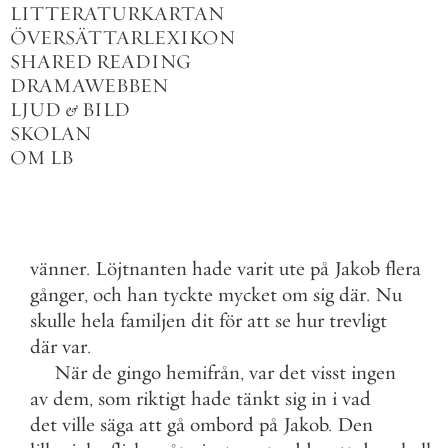
LITTERATURKARTAN
ÖVERSÄTTARLEXIKON
SHARED READING
DRAMAWEBBEN
LJUD
&
BILD
SKOLAN
OM LB
vänner
.
Löjtnanten
hade
varit
ute
på
Jakob
flera
gånger
,
och
han
tyckte
mycket
om
sig
där
.
Nu
skulle
hela
familjen
dit
för
att
se
hur
trevligt
där
var
.
När
de
gingo
hemifrån
,
var
det
visst
ingen
av
dem
,
som
riktigt
hade
tänkt
sig
in
i
vad
det
ville
säga
att
gå
ombord
på
Jakob
.
Den