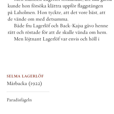
kunde
hon
försöka
klättra
uppför
flaggstången
på
Laholmen
.
Hon
tyckte
,
att
det
vore
bäst
,
att
de
vände
om
med
detsamma
.
Både
fru
Lagerlöf
och
Back
-
Kajsa
gåvo
henne
rätt
och
röstade
för
att
de
skulle
vända
om
hem
.
Men
löjtnant
Lagerlöf
var
envis
och
höll
i
selma lagerlöf
Mårbacka
(1922)
Paradisfågeln