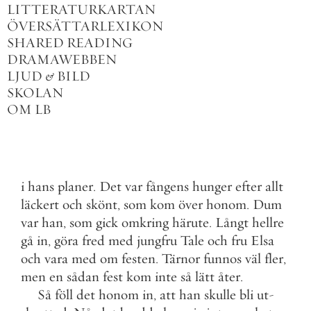
LITTERATURKARTAN
ÖVERSÄTTARLEXIKON
SHARED READING
DRAMAWEBBEN
LJUD
&
BILD
SKOLAN
OM LB
i
hans
planer
.
Det
var
fångens
hunger
efter
allt
läckert
och
skönt
,
som
kom
över
honom
.
Dum
var
han
,
som
gick
omkring
härute
.
Långt
hellre
gå
in
,
göra
fred
med
jungfru
Tale
och
fru
Elsa
och
vara
med
om
festen
.
Tärnor
funnos
väl
fler
,
men
en
sådan
fest
kom
inte
så
lätt
åter
.
Så
föll
det
honom
in
,
att
han
skulle
bli
ut
-