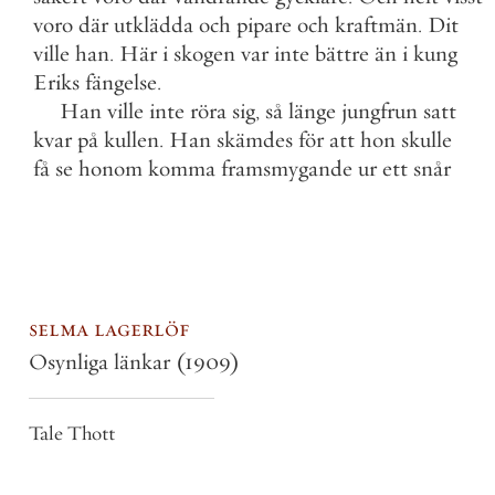
voro
där
utklädda
och
pipare
och
kraftmän
.
Dit
ville
han
.
Här
i
skogen
var
inte
bättre
än
i
kung
Eriks
fängelse
.
Han
ville
inte
röra
sig
,
så
länge
jungfrun
satt
kvar
på
kullen
.
Han
skämdes
för
att
hon
skulle
få
se
honom
komma
framsmygande
ur
ett
snår
selma lagerlöf
Osynliga länkar
(1909)
Tale Thott