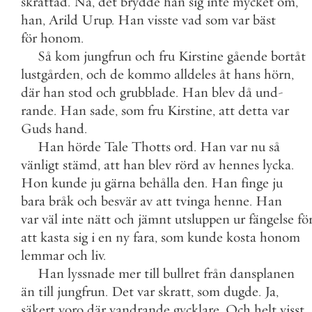
skrattad
.
Nå
,
det
brydde
han
sig
inte
mycket
om
,
han
,
Arild
Urup
.
Han
visste
vad
som
var
bäst
för
honom
.
Så
kom
jungfrun
och
fru
Kirstine
gående
bortåt
lustgården
,
och
de
kommo
alldeles
åt
hans
hörn
,
där
han
stod
och
grubblade
.
Han
blev
då
und
-
rande
.
Han
sade
,
som
fru
Kirstine
,
att
detta
var
Guds
hand
.
Han
hörde
Tale
Thotts
ord
.
Han
var
nu
så
vänligt
stämd
,
att
han
blev
rörd
av
hennes
lycka
.
Hon
kunde
ju
gärna
behålla
den
.
Han
finge
ju
bara
bråk
och
besvär
av
att
tvinga
henne
.
Han
var
väl
inte
nätt
och
jämnt
utsluppen
ur
fängelse
fö
att
kasta
sig
i
en
ny
fara
,
som
kunde
kosta
honom
lemmar
och
liv
.
Han
lyssnade
mer
till
bullret
från
dansplanen
än
till
jungfrun
.
Det
var
skratt
,
som
dugde
.
Ja
,
säkert
voro
där
vandrande
gycklare
.
Och
helt
visst