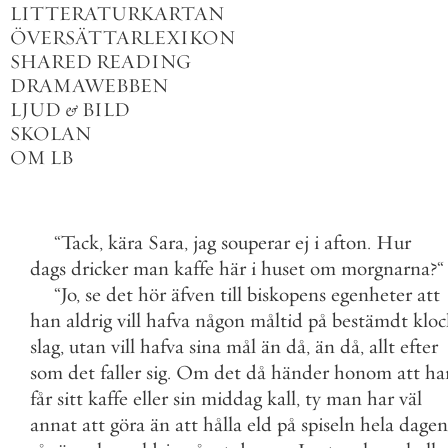
LITTERATURKARTAN
ÖVERSÄTTARLEXIKON
SHARED READING
DRAMAWEBBEN
LJUD
&
BILD
SKOLAN
OM LB
“
Tack
,
kära
Sara
,
jag
souperar
ej
i
afton
.
Hur
dags
dricker
man
kaffe
här
i
huset
om
morgnarna
?
“
“
Jo
,
se
det
hör
äfven
till
biskopens
egenheter
att
han
aldrig
vill
hafva
någon
måltid
på
bestämdt
kloc
slag
,
utan
vill
hafva
sina
mål
än
då
,
än
då
,
allt
efter
som
det
faller
sig
.
Om
det
då
händer
honom
att
ha
får
sitt
kaffe
eller
sin
middag
kall
,
ty
man
har
väl
annat
att
göra
än
att
hålla
eld
på
spiseln
hela
dagen