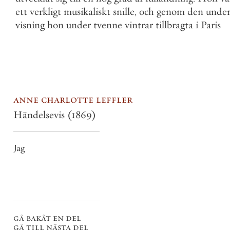
ett
verkligt
musikaliskt
snille
,
och
genom
den
unde
visning
hon
under
tvenne
vintrar
tillbragta
i
Paris
anne charlotte leffler
Händelsevis
(1869)
Jag
gå bakåt en del
gå till nästa del