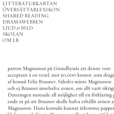
LITTERATURKARTAN
ÖVERSÄTTARLEXIKON
SHARED READING
DRAMAWEBBEN
LJUD
&
BILD
SKOLAN
OM LB
patron
Magnusson
på
Grundbynäs
att
denne
vore
acceptant
å
en
vexel
,
stor
50
,
000
kronor
,
som
dragi
af
konsul
Felix
Brauner
.
Således
måste
Magnusson
och
ej
Brauner
innehafva
avisen
,
om
allt
varit
riktig
Dateringen
motsade
all
möjlighet
till
en
förklaring
ende
ut
på
att
Brauner
skulle
hafva
erhållit
avisen
a
Magnusson
.
Huru
konsuln
kunnat
åtkomma
pappe