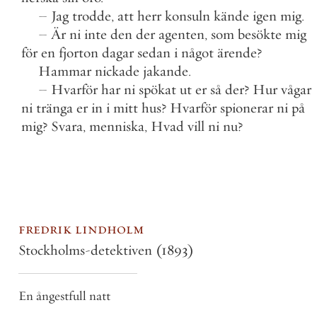
–
Jag
trodde
,
att
herr
konsuln
kände
igen
mig
.
–
Är
ni
inte
den
der
agenten
,
som
besökte
mig
för
en
fjorton
dagar
sedan
i
något
ärende
?
Hammar
nickade
jakande
.
–
Hvarför
har
ni
spökat
ut
er
så
der
?
Hur
vågar
ni
tränga
er
in
i
mitt
hus
?
Hvarför
spionerar
ni
på
mig
?
Svara
,
menniska
,
Hvad
vill
ni
nu
?
fredrik lindholm
Stockholms-detektiven
(1893)
En ångestfull natt