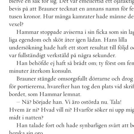
blefve
en
sak
för
sig
.
Det
var
emellertid
ett
ojäfakti
bevis
på
att
Brauner
tecknat
en
annans
namn
för
f
tusen
kronor
.
Hur
många
kamrater
hade
månne
de
vexel
?
Hammar
stoppade
aviserna
i
sin
ficka
som
sin
la
liga
egendom
och
sköt
åter
igen
lådan
.
Hans
lilla
undersökning
hade
haft
ett
stort
resultat
till
följd
o
var
fullständigt
verkstäld
på
några
sekunder
.
Han
behöfde
ej
haft
så
brådt
om
;
ty
först
om
fe
minuter
återkom
konsuln
.
Brauner
stängde
omsorgsfullt
dörrarne
och
drog
för
portiererna
,
hvarefter
han
tog
den
plats
vid
skrif
bordet
,
som
Hammar
lemnat
.
–
Nå
?
började
han
.
Vi
äro
ostörda
nu
.
Tala
!
Hvem
är
ni
?
Hvad
vill
ni
?
Hvarför
söker
ni
upp
mi
midt
i
natten
?
Han
talade
fort
och
hade
synbarligen
svårt
att
b
herska
sin
oro
.