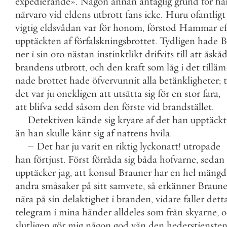
expedierande
»
.
Någon
annan
antaglig
grund
för
ha
närvaro
vid
eldens
utbrott
fans
icke
.
Huru
ofantligt
vigtig
eldsvådan
var
för
honom
,
förstod
Hammar
e
upptäckten
af
förfalskningsbrottet
.
Tydligen
hade
B
ner
i
sin
oro
nästan
instinktlikt
drifvits
till
att
åskå
brandens
utbrott
,
och
den
kraft
som
låg
i
det
tilläm
nade
brottet
hade
öfvervunnit
alla
betänkligheter
;
det
var
ju
onekligen
att
utsätta
sig
för
en
stor
fara
,
att
blifva
sedd
såsom
den
förste
vid
brandstället
.
Detektiven
kände
sig
kryare
af
det
han
upptäckt
än
han
skulle
känt
sig
af
nattens
hvila
.
–
Det
har
ju
varit
en
riktig
lyckonatt
!
utropade
han
förtjust
.
Först
förråda
sig
båda
hofvarne
,
sedan
upptäcker
jag
,
att
konsul
Brauner
har
en
hel
mängd
andra
småsaker
på
sitt
samvete
,
så
erkänner
Braune
nära
på
sin
delaktighet
i
branden
,
vidare
faller
dett
telegram
i
mina
händer
alldeles
som
från
skyarne
,
o
slutligen
gör
mig
någon
god
vän
den
hederstjenste