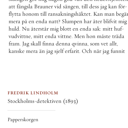
att
fängsla
Brauner
vid
sängen
,
till
dess
jag
kan
för
-
flytta
honom
till
ransakningshäktet
.
Kan
man
begä
mera
på
en
enda
natt
?
Slumpen
har
åter
blifvit
mig
huld
.
Nu
återstår
mig
blott
en
enda
sak
:
mitt
huf
-
vudvittne
,
mitt
enda
vittne
.
Men
hon
måste
träda
fram
.
Jag
skall
finna
denna
qvinna
,
som
vet
allt
,
kanske
mera
än
jag
sjelf
erfarit
.
Och
när
jag
funnit
fredrik lindholm
Stockholms-detektiven
(1893)
Papperskorgen