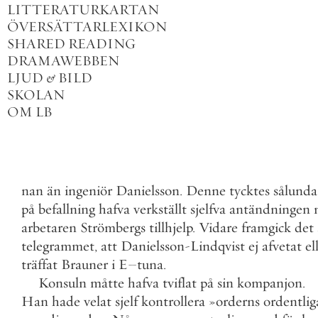
LITTERATURKARTAN
ÖVERSÄTTARLEXIKON
SHARED READING
DRAMAWEBBEN
LJUD
&
BILD
SKOLAN
OM LB
nan
än
ingeniör
Danielsson
.
Denne
tycktes
sålunda
på
befallning
hafva
verkställt
sjelfva
antändningen
arbetaren
Strömbergs
tillhjelp
.
Vidare
framgick
det
telegrammet
,
att
Danielsson
-
Lindqvist
ej
afvetat
el
träffat
Brauner
i
E
–
tuna
.
Konsuln
måtte
hafva
tviflat
på
sin
kompanjon
.
Han
hade
velat
sjelf
kontrollera
»
orderns
ordentlig