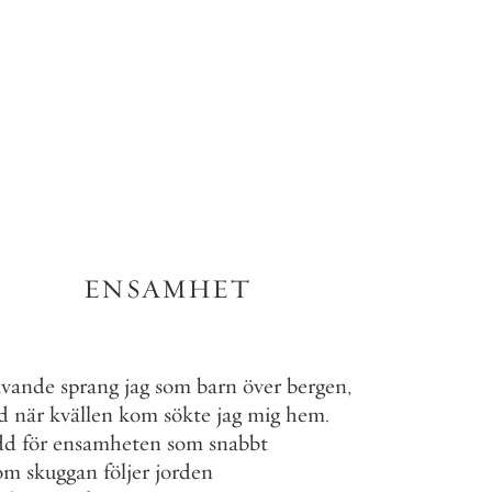
ENSAMHET
vande
sprang
jag
som
barn
över
bergen
,
d
när
kvällen
kom
sökte
jag
mig
hem
.
dd
för
ensamheten
som
snabbt
om
skuggan
följer
jorden