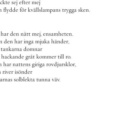
äckte
sej
efter
mej
n
flydde
för
kvällslampans
trygga
sken
.
har
den
nått
mej
,
ensamheten
.
n
den
har
inga
mjuka
händer
,
tankarna
domnar
hackande
gråt
kommer
till
ro
.
n
har
nattens
giriga
rovdjursklor
,
m
river
isönder
arnas
solblekta
tunna
väv
.