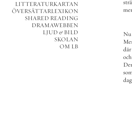
str
LITTERATURKARTAN
me
ÖVERSÄTTARLEXIKON
SHARED READING
DRAMAWEBBEN
LJUD
&
BILD
Nu
SKOLAN
Me
OM LB
där
och
De
so
dag