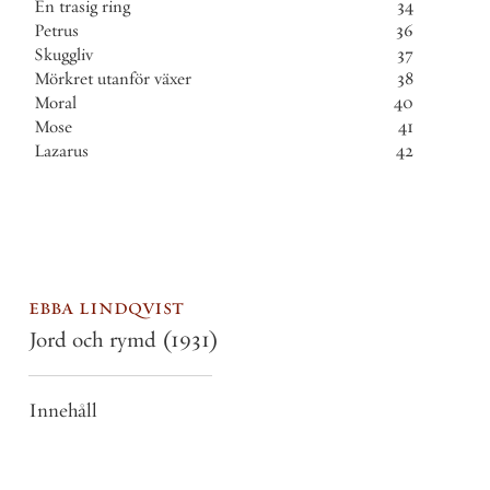
En
trasig
ring
34
Petrus
36
Skuggliv
37
Mörkret
utanför
växer
38
Moral
40
Mose
41
Lazarus
42
ebba lindqvist
Jord och rymd
(1931)
Innehåll