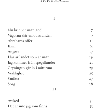
INNEHÅLL
.
I
.
Nu
brinner
mitt
land
7
Vågorna
slår
emot
stranden
9
Abrahams
offer
11
Kain
14
Ångest
17
Här
är
landet
som
är
mitt
19
Jag
kommer
från
spegellandet
21
Gryningen
går
in
i
mitt
rum
23
Verklighet
25
Smärta
27
Sorg
28
II
.
Avsked
31
Det
är
inte
jag
som
finns
33