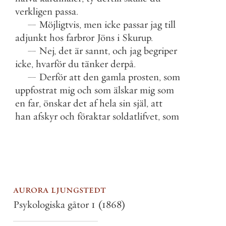
verkligen
passa
.
—
Möjligtvis
,
men
icke
passar
jag
till
adjunkt
hos
farbror
Jöns
i
Skurup
.
—
Nej
,
det
är
sannt
,
och
jag
begriper
icke
,
hvarför
du
tänker
derpå
.
—
Derför
att
den
gamla
prosten
,
som
uppfostrat
mig
och
som
älskar
mig
som
en
far
,
önskar
det
af
hela
sin
själ
,
att
han
afskyr
och
föraktar
soldatlifvet
,
som
aurora ljungstedt
Psykologiska gåtor 1
(1868)