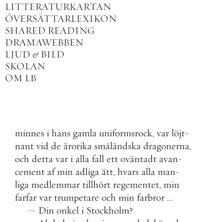
LITTERATURKARTAN
ÖVERSÄTTARLEXIKON
SHARED READING
DRAMAWEBBEN
LJUD
&
BILD
SKOLAN
OM LB
minnes
i
hans
gamla
uniformsrock
,
var
löjt
-
nant
vid
de
ärorika
småländska
dragonerna
,
och
detta
var
i
alla
fall
ett
oväntadt
avan
-
cement
af
min
adliga
ätt
,
hvars
alla
man
-
liga
medlemmar
tillhört
regementet
,
min
farfar
var
trumpetare
och
min
farbror
.
.
.
—
Din
onkel
i
Stockholm
?