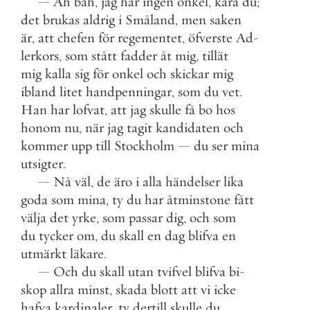
—
Ah
bah
,
jag
har
ingen
onkel
,
kära
du
;
det
brukas
aldrig
i
Småland
,
men
saken
är
,
att
chefen
för
regementet
,
öfverste
Ad
-
lerkors
,
som
stått
fadder
åt
mig
,
tillät
mig
kalla
sig
för
onkel
och
skickar
mig
ibland
litet
handpenningar
,
som
du
vet
.
Han
har
lofvat
,
att
jag
skulle
få
bo
hos
honom
nu
,
när
jag
tagit
kandidaten
och
kommer
upp
till
Stockholm
—
du
ser
mina
utsigter
.
—
Nå
väl
,
de
äro
i
alla
händelser
lika
goda
som
mina
,
ty
du
har
åtminstone
fått
välja
det
yrke
,
som
passar
dig
,
och
som
du
tycker
om
,
du
skall
en
dag
blifva
en
utmärkt
läkare
.
—
Och
du
skall
utan
tvifvel
blifva
bi
-
skop
allra
minst
,
skada
blott
att
vi
icke
hafva
kardinaler
,
ty
dertill
skulle
du