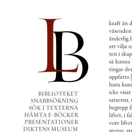
kraft
än
väsenden
änderlig
att
vilja
u
ten
i
skap
så
kunna
tingar
de
uppfatta
huru
kun
icke
visat
BIBLIOTEKET
satserna
,
SNABBSÖKNING
begrepp
f
SÖK I TEXTERNA
HÄMTA E-BÖCKER
lifvet
,
i
fa
PRESENTATIONER
vore
lifve
DIKTENS MUSEUM
sterna
,
st