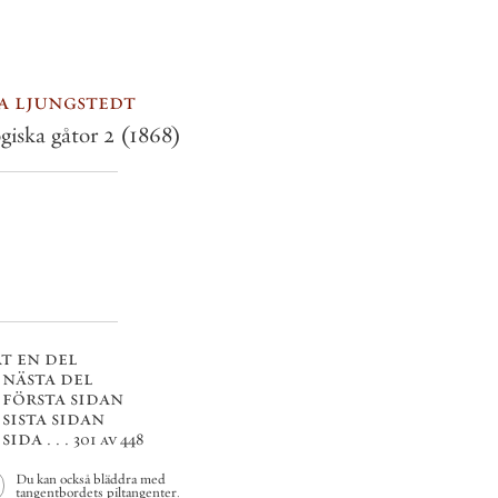
a ljungstedt
giska gåtor 2
(1868)
t en del
 nästa del
 första sidan
 sista sidan
sida . . .
301 av 448
Du kan också bläddra med
tangentbordets piltangenter.