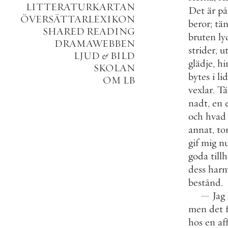
LITTERATURKARTAN
Det
är
på
ÖVERSÄTTARLEXIKON
beror
;
tä
SHARED READING
bruten
ly
DRAMAWEBBEN
strider
,
u
LJUD
&
BILD
glädje
,
hi
SKOLAN
bytes
i
li
OM LB
vexlar
.
Tä
nadt
,
en
och
hvad
annat
,
to
gif
mig
n
goda
till
dess
har
bestånd
.
—
Jag
men
det
hos
en
af