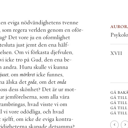
den
eviga
nödvändighetens
tvenne
auror
,
som
regera
verlden
genom
en
oför
-
Psykolo
lag
?
Det
vore
ju
en
oformlighet
tesluta
just
jemt
den
ena
hälf
-
elsen
.
Om
vi
förkasta
djefvulen
,
XVII
vi
icke
tro
på
Gud
,
den
ena
be
-
n
andra
.
Huru
skulle
vi
kunna
ljuset
,
om
mörkret
icke
funnes
,
na
älska
det
goda
,
om
det
onda
oss
dess
skönhet
?
Det
är
ur
mot
-
gå bakå
ur
jemförelserna
,
som
alla
våra
gå till
gå till
rambringas
,
hvad
visste
vi
om
gå till
ll
vi
vore
odödliga
,
och
hvad
gå till 
t
sjelft
,
om
icke
de
eviga
kontra
-
ridigheterna
skapade
detsamma
?