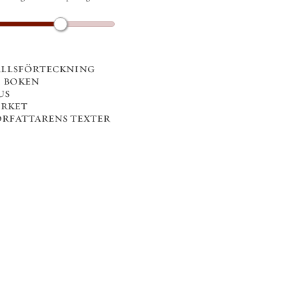
llsförteckning
 boken
us
erket
författarens texter