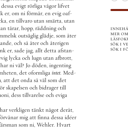
dessa
evigt
rörliga
vågor
lifvet
nk
er
,
om
ni
förmår
,
en
evig
oaf
-
cka
,
en
tillvaro
utan
smärta
,
utan
tan
tårar
,
hopp
,
räddning
och
innehå
mer om
mmelsk
outsäglig
glädje
,
som
åter
läsfok
dande
,
och
så
åter
och
återigen
sök i v
sök i 
nk
er
,
sade
jag
,
allt
detta
afstan
-
evig
lycka
och
lugn
utan
afbrott
,
har
ni
väl
?
Jo
döden
,
ingenting
mheten
,
det
oformliga
intet
.
Med
-
u
,
att
det
onda
så
väl
som
det
hör
skapelsen
och
bidrager
till
moni
,
dess
tillvarelse
och
eviga
har
verkligen
tänkt
något
deråt
,
förvånar
mig
att
finna
dessa
idéer
färsman
som
ni
,
Wehler
.
Hvart