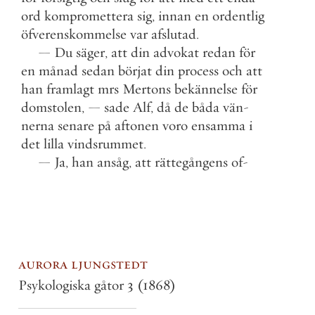
ord
kompromettera
sig
,
innan
en
ordentlig
öfverenskommelse
var
afslutad
.
—
Du
säger
,
att
din
advokat
redan
för
en
månad
sedan
börjat
din
process
och
att
han
framlagt
mrs
Mertons
bekännelse
för
domstolen
,
—
sade
Alf
,
då
de
båda
vän
-
nerna
senare
på
aftonen
voro
ensamma
i
det
lilla
vindsrummet
.
—
Ja
,
han
ansåg
,
att
rättegångens
of
-
aurora ljungstedt
Psykologiska gåtor 3
(1868)