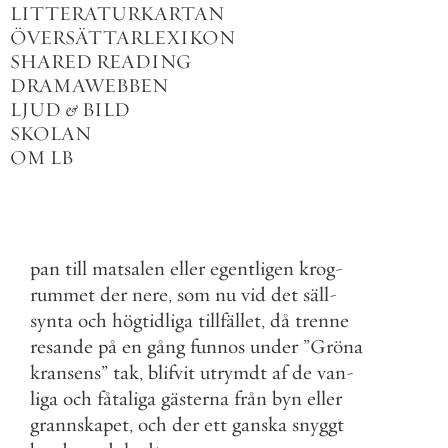
LITTERATURKARTAN
ÖVERSÄTTARLEXIKON
SHARED READING
DRAMAWEBBEN
LJUD
&
BILD
SKOLAN
OM LB
pan
till
matsalen
eller
egentligen
krog
-
rummet
der
nere
,
som
nu
vid
det
säll
-
synta
och
högtidliga
tillfället
,
då
trenne
resande
på
en
gång
funnos
under
”
Gröna
kransens
”
tak
,
blifvit
utrymdt
af
de
van
-
liga
och
fåtaliga
gästerna
från
byn
eller
grannskapet
,
och
der
ett
ganska
snyggt