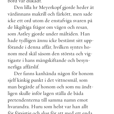
bord
var
dukadt
.
Den
lilla
hr
Meyerkopf
gjorde
heder
åt
värdinnans
makrill
och
fårkött
,
men
sade
icke
ett
ord
utom
de
enstafviga
svaren
på
de
likgiltiga
frågor
om
vägen
och
resan
,
som
Astley
gjorde
under
måltiden
.
Han
hade
tydligen
ännu
icke
bestämt
sitt
upp
-
förande
i
denna
affär
,
hvilken
syntes
ho
-
nom
med
skäl
såsom
den
största
och
vig
-
tigaste
i
hans
mångskiftande
och
besyn
-
nerliga
affärslif
.
Der
fanns
kanhända
någon
för
honom
sjelf
kinkig
punkt
i
det
vittnesmål
,
som
man
begärde
af
honom
och
som
nu
ändt
-
ligen
skulle
inför
lagen
ställa
de
båda
pretendenterna
till
samma
namn
emot
hvarandra
.
Huru
som
helst
var
han
allt
för
försigtig
och
slug
för
att
med
ett
enda