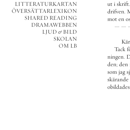
LITTERATURKARTAN
ut
i
skrift
.
ÖVERSÄTTARLEXIKON
drifven
.
SHARED READING
mot
en
o
DRAMAWEBBEN
—
—
LJUD
&
BILD
SKOLAN
Kär
OM LB
Tack
f
ningen
.
D
den
;
den
som
jag
s
skärande
obildades