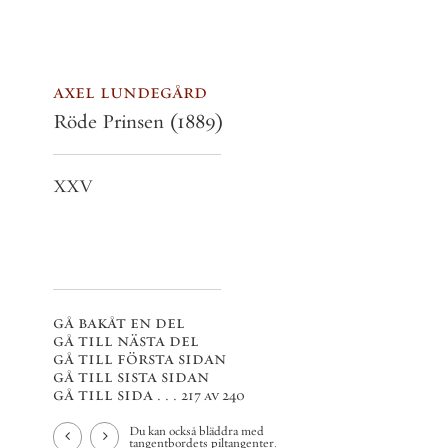
axel lundegård
Röde Prinsen
(1889)
XXV
gå bakåt en del
gå till nästa del
gå till första sidan
gå till sista sidan
gå till sida . . .
217 av 240
Du kan också bläddra med
tangentbordets piltangenter.