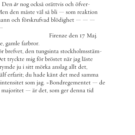
Den
är
nog
också
orättvis
och
öfver
-
Men
den
måste
väl
så
bli
—
som
reaktion
sann
och
förskrufvad
blödighet
—
—
—
—
Firenze
den
17
Maj
.
e
,
gamle
farbror
.
ör
brefvet
,
den
tungsinta
stockholmsstäm
-
et
tryckte
mig
för
bröstet
när
jag
läste
rymde
ju
i
sitt
mörka
anslag
allt
det
,
jälf
erfarit
;
du
hade
känt
det
med
samma
intensitet
som
jag
.
»
Bondregementet
—
de
majoritet
—
är
det
,
som
ger
denna
tid