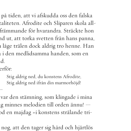
på
tiden
,
att
vi
afskudda
oss
den
falska
aliteten
.
Afrodite
och
Sliparen
skola
all
-
främmande
för
hvarandra
.
Sträckte
hon
nd
ut
,
att
torka
svetten
från
hans
panna
,
n
låge
trälen
dock
aldrig
tro
henne
.
Han
a
i
den
medlidsamma
handen
,
som
en
nd
.
erför
:
Stig
aldrig
ned
,
du
konstens
Afrodite
,
Stig
aldrig
ned
ifrån
din
marmorhöjd
!
—
var
den
stämning
,
som
klingade
i
mina
ag
minnes
melodien
till
orden
ännu
!
—
od
en
majdag
»
i
konstens
strålande
tri
-
nog
,
att
den
tager
sig
hård
och
hjärtlös