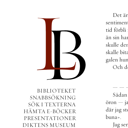
Det
är
sentiment
tid
förbli
än
sin
ha
skulle
de
skalle
bit
galen
hu
Och
d
—
—
BIBLIOTEKET
Sådan
SNABBSÖKNING
öron
—
j
SÖK I TEXTERNA
där
jag
st
HÄMTA E-BÖCKER
buna
»
.
PRESENTATIONER
Jag
ser
DIKTENS MUSEUM