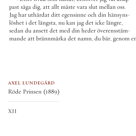
past
säga
dig
,
att
allt
måste
vara
slut
mellan
oss
.
Jag
har
uthärdat
ditt
egensinne
och
din
hänsyns
-
löshet
i
det
längsta
,
nu
kan
jag
det
icke
längre
,
sedan
du
ansett
det
med
din
heder
överensstäm
-
mande
att
brännmärka
det
namn
,
du
bär
,
genom
e
axel lundegård
Röde Prinsen
(1889)
XII