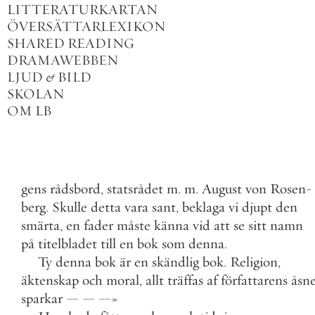
LITTERATURKARTAN
ÖVERSÄTTARLEXIKON
SHARED READING
DRAMAWEBBEN
LJUD
&
BILD
SKOLAN
OM LB
gens
rådsbord
,
statsrådet
m
.
m
.
August
von
Rosen
-
berg
.
Skulle
detta
vara
sant
,
beklaga
vi
djupt
den
smärta
,
en
fader
måste
känna
vid
att
se
sitt
namn
på
titelbladet
till
en
bok
som
denna
.
Ty
denna
bok
är
en
skändlig
bok
.
Religion
,
äktenskap
och
moral
,
allt
träffas
af
författarens
åsn
sparkar
—
—
—
»