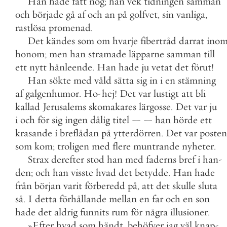
Han
hade
fått
nog
;
han
vek
tidningen
samman
och
började
gå
af
och
an
på
golfvet
,
sin
vanliga
,
rastlösa
promenad
.
Det
kändes
som
om
hvarje
fibertråd
darrat
ino
honom
;
men
han
stramade
läpparne
samman
till
ett
nytt
hånleende
.
Han
hade
ju
vetat
det
förut
!
Han
sökte
med
våld
sätta
sig
in
i
en
stämning
af
galgenhumor
.
Ho
-
hej
!
Det
var
lustigt
att
bli
kallad
Jerusalems
skomakares
lärgosse
.
Det
var
ju
i
och
för
sig
ingen
dålig
titel
—
—
han
hörde
ett
krasande
i
breflådan
på
ytterdörren
.
Det
var
posten
som
kom
;
troligen
med
flere
muntrande
nyheter
.
Strax
derefter
stod
han
med
faderns
bref
i
han
-
den
;
och
han
visste
hvad
det
betydde
.
Han
hade
från
början
varit
förberedd
på
,
att
det
skulle
sluta
så
.
I
detta
förhållande
mellan
en
far
och
en
son
hade
det
aldrig
funnits
rum
för
några
illusioner
.
»
Efter
hvad
som
händt
,
behöfver
jag
väl
knap
-