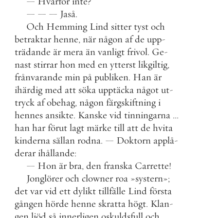
—
Hvarför
inte
?
—
—
—
Jaså
.
Och
Hemming
Lind
sitter
tyst
och
betraktar
henne
,
när
någon
af
de
upp
-
trädande
är
mera
än
vanligt
frivol
.
Ge
-
nast
stirrar
hon
med
en
ytterst
likgiltig
,
frånvarande
min
på
publiken
.
Han
är
ihärdig
med
att
söka
upptäcka
något
ut
-
tryck
af
obehag
,
någon
färgskiftning
i
hennes
ansikte
.
Kanske
vid
tinningarna
.
.
.
han
har
förut
lagt
märke
till
att
de
hvita
kinderna
sällan
rodna
.
—
Doktorn
applå
-
derar
ihållande
:
—
Hon
är
bra
,
den
franska
Carrette
!
Jonglörer
och
clowner
roa
»
systern
»
;
det
var
vid
ett
dylikt
tillfälle
Lind
första
gången
hörde
henne
skratta
högt
.
Klan
-
gen
ljöd
så
innerligen
oskuldsfull
och