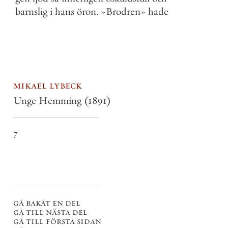
barnslig
i
hans
öron
.
»
Brodren
»
hade
mikael lybeck
Unge Hemming
(1891)
7
gå bakåt en del
gå till nästa del
gå till första sidan