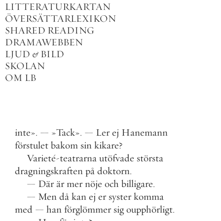
LITTERATURKARTAN
ÖVERSÄTTARLEXIKON
SHARED READING
DRAMAWEBBEN
LJUD
&
BILD
SKOLAN
OM LB
inte
»
.
—
»
Tack
»
.
—
Ler
ej
Hanemann
förstulet
bakom
sin
kikare
?
Varieté
-
teatrarna
utöfvade
största
dragningskraften
på
doktorn
.
—
Där
är
mer
nöje
och
billigare
.
—
Men
då
kan
ej
er
syster
komma
med
—
han
förglömmer
sig
oupphörligt
.