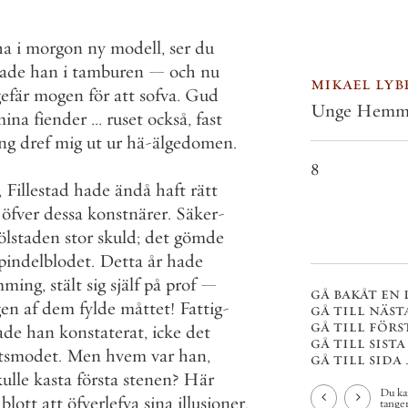
ha
i
morgon
ny
modell
,
ser
du
rade
han
i
tamburen
—
och
nu
mikael lyb
efär
mogen
för
att
sofva
.
Gud
Unge Hemm
mina
fiender
.
.
.
ruset
också
,
fast
ng
dref
mig
ut
ur
hä
-
älgedomen
.
8
,
Fillestad
hade
ändå
haft
rätt
öfver
dessa
konstnärer
.
Säker
-
ölstaden
stor
skuld
;
det
gömde
pindelblodet
.
Detta
år
hade
ming
,
stält
sig
själf
på
prof
—
gå bakåt en 
gen
af
dem
fylde
måttet
!
Fattig
-
gå till näst
gå till förs
ade
han
konstaterat
,
icke
det
gå till sista
tsmodet
.
Men
hvem
var
han
,
gå till sida . 
kulle
kasta
första
stenen
?
Här
Du ka
blott
att
öfverlefva
sina
illusioner
.
tange