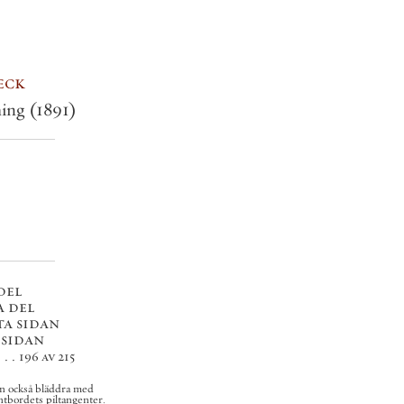
eck
ing
(1891)
del
a del
ta sidan
 sidan
. .
196 av 215
n också bläddra med
ntbordets piltangenter.