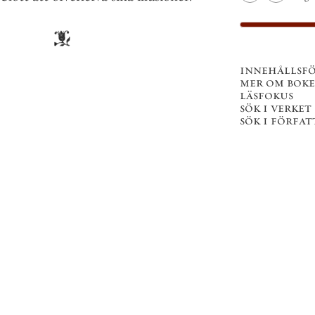
innehållsf
mer om bok
läsfokus
sök i verket
sök i förfat