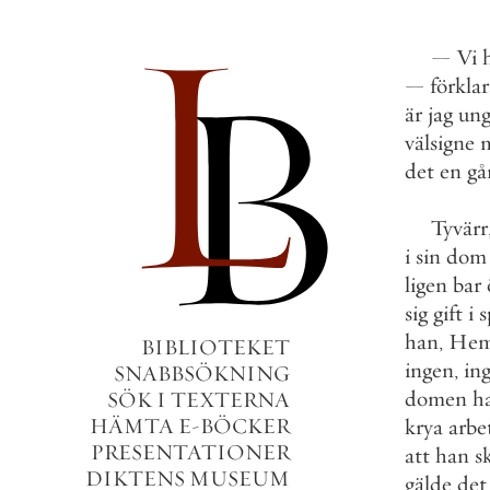
—
Vi
—
förkla
är
jag
ung
välsigne
det
en
gå
Tyvärr
i
sin
dom
ligen
bar
sig
gift
i
s
han
,
Hem
BIBLIOTEKET
ingen
,
in
SNABBSÖKNING
domen
h
SÖK I TEXTERNA
HÄMTA E-BÖCKER
krya
arbe
PRESENTATIONER
att
han
s
DIKTENS MUSEUM
gälde
det