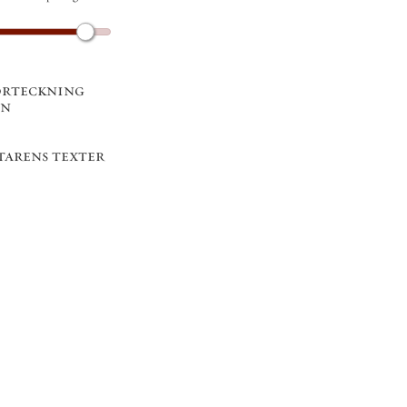
örteckning
en
tarens texter