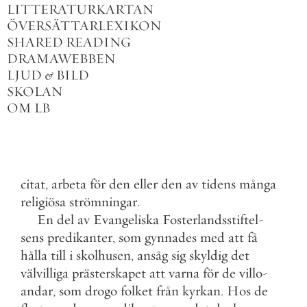
LITTERATURKARTAN
ÖVERSÄTTARLEXIKON
SHARED READING
DRAMAWEBBEN
LJUD
&
BILD
SKOLAN
OM LB
citat
,
arbeta
för
den
eller
den
av
tidens
många
religiösa
strömningar
.
En
del
av
Evangeliska
Fosterlandsstiftel
-
sens
predikanter
,
som
gynnades
med
att
få
hålla
till
i
skolhusen
,
ansåg
sig
skyldig
det
välvilliga
prästerskapet
att
varna
för
de
villo
-
andar
,
som
drogo
folket
från
kyrkan
.
Hos
de