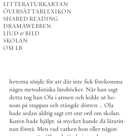
LITTERATURKARTAN
ÖVERSÄTTARLEXIKON
SHARED READING
DRAMAWEBBEN
LJUD
&
BILD
SKOLAN
OM LB
heterna
sörjde
för
att
där
inte
fick
förekomma
några
metodistiska
läroböcker
.
När
han
sagt
detta
tog
han
Ola
i
armen
och
ledde
ut
ho
-
nom
på
trappan
och
stängde
dörren
.
.
.
Ola
hade
sedan
aldrig
sagt
ett
ont
ord
om
skolan
.
Kuren
hade
hjälpt
,
så
mycket
kunde
då
lärarin
-
nan
förstå
.
Men
vad
varken
hon
eller
någon