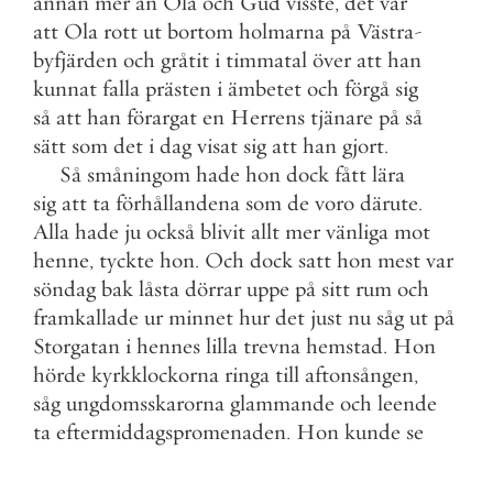
annan
mer
än
Ola
och
Gud
visste
,
det
var
att
Ola
rott
ut
bortom
holmarna
på
Västra
-
byfjärden
och
gråtit
i
timmatal
över
att
han
kunnat
falla
prästen
i
ämbetet
och
förgå
sig
så
att
han
förargat
en
Herrens
tjänare
på
så
sätt
som
det
i
dag
visat
sig
att
han
gjort
.
Så
småningom
hade
hon
dock
fått
lära
sig
att
ta
förhållandena
som
de
voro
därute
.
Alla
hade
ju
också
blivit
allt
mer
vänliga
mot
henne
,
tyckte
hon
.
Och
dock
satt
hon
mest
var
söndag
bak
låsta
dörrar
uppe
på
sitt
rum
och
framkallade
ur
minnet
hur
det
just
nu
såg
ut
på
Storgatan
i
hennes
lilla
trevna
hemstad
.
Hon
hörde
kyrkklockorna
ringa
till
aftonsången
,
såg
ungdomsskarorna
glammande
och
leende
ta
eftermiddagspromenaden
.
Hon
kunde
se