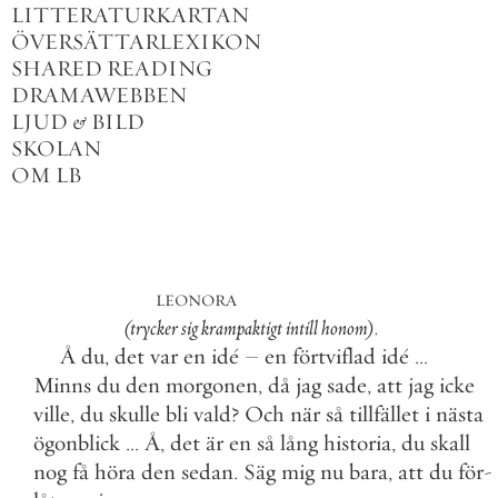
LITTERATURKARTAN
ÖVERSÄTTARLEXIKON
SHARED READING
DRAMAWEBBEN
LJUD
&
BILD
SKOLAN
OM LB
LEONORA
(
trycker
sig
krampaktigt
intill
honom
)
.
Å
du
,
det
var
en
idé
–
en
förtviflad
idé
.
.
.
Minns
du
den
morgonen
,
då
jag
sade
,
att
jag
icke
ville
,
du
skulle
bli
vald
?
Och
när
så
tillfället
i
nästa
ögonblick
.
.
.
Å
,
det
är
en
så
lång
historia
,
du
skall
nog
få
höra
den
sedan
.
Säg
mig
nu
bara
,
att
du
för
-