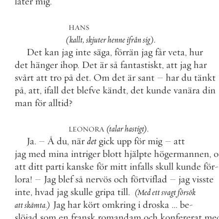
låter
mig
.
HANS
(
kallt
,
skjuter
henne
ifrån
sig
)
.
Det
kan
jag
inte
säga
,
förrän
jag
får
veta
,
hur
det
hänger
ihop
.
Det
är
så
fantastiskt
,
att
jag
har
svårt
att
tro
på
det
.
Om
det
är
sant
–
har
du
tänkt
på
,
att
,
ifall
det
blefve
kändt
,
det
kunde
vanära
din
man
för
alltid
?
(
talar
hastigt
)
.
LEONORA
Ja
.
–
Å
du
,
när
det
gick
upp
för
mig
–
att
jag
med
mina
intriger
blott
hjälpte
högermannen
,
o
att
ditt
parti
kanske
för
mitt
infalls
skull
kunde
för
-
lora
!
–
Jag
blef
så
nervös
och
förtviflad
–
jag
visste
inte
,
hvad
jag
skulle
gripa
till
.
(
Med
ett
svagt
försök
Jag
har
kört
omkring
i
droska
.
.
.
be
-
att
skämta
.
)
slöjad
som
en
fransk
romandam
och
konfererat
me