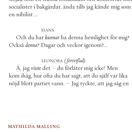
socialister
i
bakgårdar
,
ända
tills
jag
kände
mig
som
en
nihilist
.
.
.
HANS
.
Och
du
har
kunnat
ha
denna
hemlighet
för
mig
?
Också
denna
?
Dagar
och
veckor
igenom
?
.
.
.
(
förtviflad
)
.
LEONORA
Å
,
jag
visste
det
–
du
förlåter
mig
icke
!
Men
kom
ihåg
,
hur
ofta
du
har
sagt
,
att
du
själf
var
lika
nöjd
blott
partiet
vann
.
–
Jag
tyckte
,
att
jag
såg
en
mathilda malling