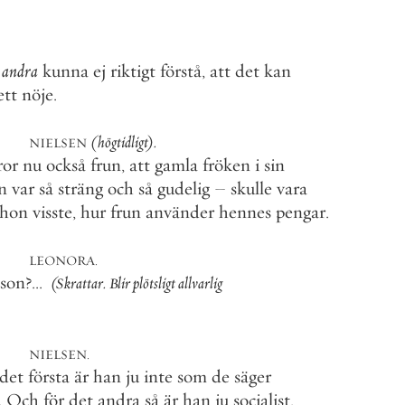
andra
kunna
ej
riktigt
förstå
,
att
det
kan
tt
nöje
.
(
högtidligt
)
.
NIELSEN
or
nu
också
frun
,
att
gamla
fröken
i
sin
n
var
så
sträng
och
så
gudelig
–
skulle
vara
hon
visste
,
hur
frun
använder
hennes
pengar
.
LEONORA
.
son
?
.
.
.
(
Skrattar
.
Blir
plötsligt
allvarlig
NIELSEN
.
det
första
är
han
ju
inte
som
de
säger
Och
för
det
andra
så
är
han
ju
socialist
.