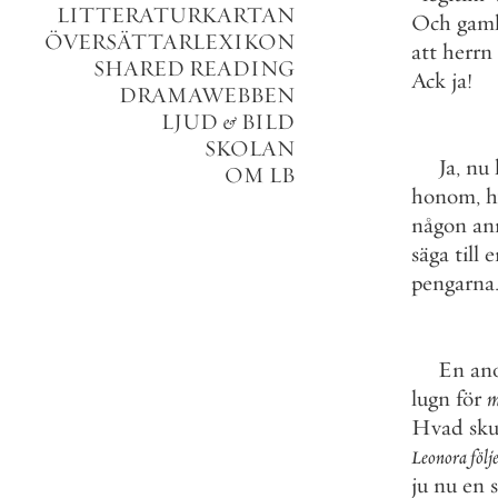
LITTERATURKARTAN
Och
gaml
ÖVERSÄTTARLEXIKON
att
herrn
SHARED READING
Ack
ja
!
DRAMAWEBBEN
LJUD
&
BILD
SKOLAN
Ja
,
nu
OM LB
honom
,
h
någon
an
säga
till
er
pengarna
.
En
an
lugn
för
m
Hvad
skul
Leonora
följe
ju
nu
en
s