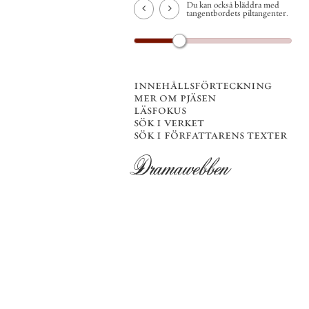
Du kan också bläddra med
tangentbordets piltangenter.
innehållsförteckning
mer om pjäsen
läsfokus
sök i verket
sök i författarens texter