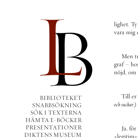
lighet
.
Ty
vara
mig
e
Men
tr
graf
–
ho
nöjd
,
om
Till
er
BIBLIOTEKET
och
suckar
.
)
SNABBSÖKNING
SÖK I TEXTERNA
HÄMTA E-BÖCKER
PRESENTATIONER
Ja
,
för
DIKTENS MUSEUM
»
legitim
»
.