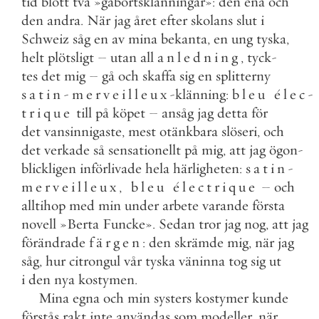
tid
blott
två
»
gåbortsklänningar
»
:
den
ena
och
den
andra
.
När
jag
året
efter
skolans
slut
i
Schweiz
såg
en
av
mina
bekanta
,
en
ung
tyska
,
helt
plötsligt
–
utan
all
anledning
,
tyck
-
tes
det
mig
–
gå
och
skaffa
sig
en
splitterny
satin
-
merveilleux
-
klänning
:
bleu
élec
-
trique
till
på
köpet
–
ansåg
jag
detta
för
det
vansinnigaste
,
mest
otänkbara
slöseri
,
och
det
verkade
så
sensationellt
på
mig
,
att
jag
ögon
-
blickligen
införlivade
hela
härligheten
:
satin
-
merveilleux
,
bleu
électrique
–
och
alltihop
med
min
under
arbete
varande
första
novell
»
Berta
Funcke
»
.
Sedan
tror
jag
nog
,
att
jag
förändrade
färgen
:
den
skrämde
mig
,
när
jag
såg
,
hur
citrongul
vår
tyska
väninna
tog
sig
ut
i
den
nya
kostymen
.
Mina
egna
och
min
systers
kostymer
kunde
förstås
rakt
inte
användas
som
modeller
,
när