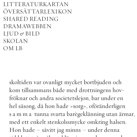
LITTERATURKARTAN
ÖVERSÄTTARLEXIKON
SHARED READING
DRAMAWEBBEN
LJUD
&
BILD
SKOLAN
OM LB
skoltiden
var
ovanligt
mycket
bortbjuden
och
kom
tillsammans
både
med
drottningens
hov
-
fröknar
och
andra
societetslejon
,
bar
under
en
hel
säsong
,
då
hon
hade
»
sorg
»
,
oföränderligen
samma
tunna
svarta
barègeklänning
utan
ärmar
,
med
ett
enkelt
stenkolssmycke
omkring
halsen
.
Hon
hade
–
såvitt
jag
minns
–
under
denna