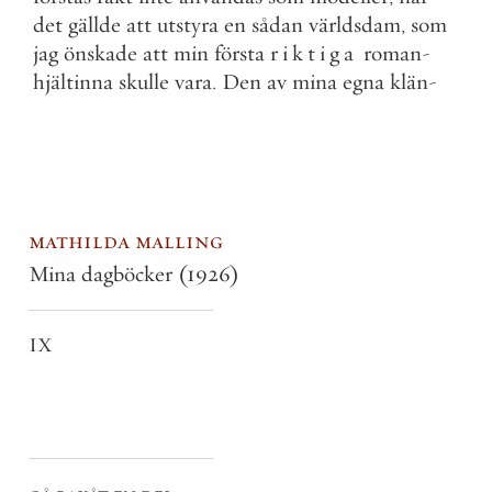
det
gällde
att
utstyra
en
sådan
världsdam
,
som
jag
önskade
att
min
första
riktiga
roman
-
hjältinna
skulle
vara
.
Den
av
mina
egna
klän
-
mathilda malling
Mina dagböcker
(1926)
IX