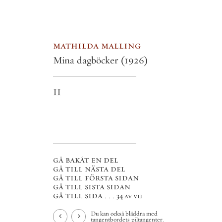
mathilda malling
Mina dagböcker
(1926)
II
gå bakåt en del
gå till nästa del
gå till första sidan
gå till sista sidan
gå till sida . . .
34 av vii
Du kan också bläddra med
tangentbordets piltangenter.