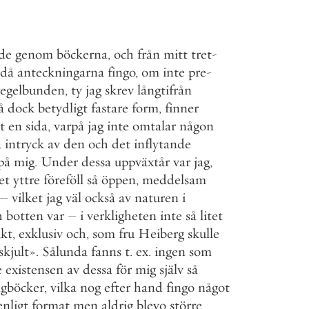
de
genom
böckerna
,
och
från
mitt
tret
-
då
anteckningarna
fingo
,
om
inte
pre
-
regelbunden
,
ty
jag
skrev
långtifrån
å
dock
betydligt
fastare
form
,
finner
t
en
sida
,
varpå
jag
inte
omtalar
någon
a
intryck
av
den
och
det
inflytande
på
mig
.
Under
dessa
uppväxtår
var
jag
,
et
yttre
föreföll
så
öppen
,
meddelsam
–
vilket
jag
väl
också
av
naturen
i
h
botten
var
–
i
verkligheten
inte
så
litet
akt
,
exklusiv
och
,
som
fru
Heiberg
skulle
skjult
»
.
Sålunda
fanns
t
.
ex
.
ingen
som
e
existensen
av
dessa
för
mig
själv
så
gböcker
,
vilka
nog
efter
hand
fingo
något
enligt
format
men
aldrig
blevo
större