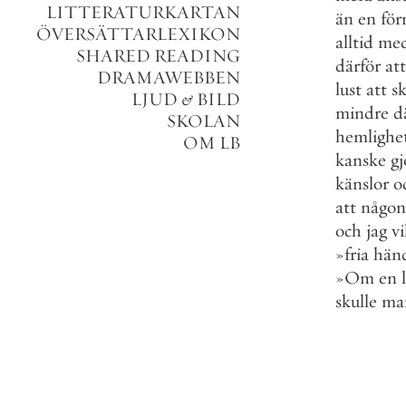
LITTERATURKARTAN
än
en
för
ÖVERSÄTTARLEXIKON
alltid
me
SHARED READING
därför
att
DRAMAWEBBEN
lust
att
sk
LJUD
&
BILD
mindre
d
SKOLAN
hemlighet
OM LB
kanske
gj
känslor
o
att
någon
och
jag
vi
»
fria
hän
»
Om
en
skulle
ma