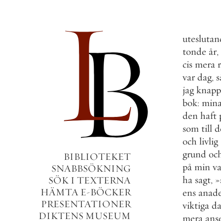
uteslutan
tonde
år
,
cis
mera
var
dag
,
s
jag
knapp
bok
:
min
den
haft
som
till
d
och
livlig
grund
oc
BIBLIOTEKET
på
min
v
SNABBSÖKNING
ha
sagt
,
»
SÖK I TEXTERNA
HÄMTA E-BÖCKER
ens
anad
PRESENTATIONER
viktiga
da
DIKTENS MUSEUM
mera
ans