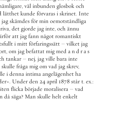
nämligare
,
väl
inbunden
glosbok
och
d
lätthet
kunde
förvaras
i
skrinet
.
Inte
jag
skämdes
för
min
oemotståndliga
riva
,
det
gjorde
jag
inte
,
och
ännu
ärför
att
jag
fann
något
romantiskt
sfullt
i
mitt
förfaringssätt
–
vilket
jag
ort
,
om
jag
befattat
mig
med
andras
ch
tankar
–
nej
,
jag
ville
bara
inte
skulle
fråga
mig
om
vad
jag
skrev
,
lle
i
denna
intima
angelägenhet
ha
der
»
.
Under
den
24
april
1878
står
t
.
ex
.
:
liten
flicka
började
moralisera
–
vad
n
då
säga
?
Man
skulle
helt
enkelt