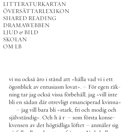
LITTERATURKARTAN
ÖVERSÄTTARLEXIKON
SHARED READING
DRAMAWEBBEN
LJUD
&
BILD
SKOLAN
OM LB
vi
nu
också
äro
i
stånd
att
»
hålla
vad
vi
i
ett
ögonblick
av
entusiasm
lovat
»
.
–
För
egen
räk
-
ning
tar
jag
också
vissa
förbehåll
,
jag
»
vill
inte
bli
en
sådan
där
otrevligt
emanciperad
kvinna
»
–
jag
vill
bara
bli
»
stark
,
fri
och
modig
och
självständig
»
.
Och
här
–
som
första
konse
-
kvensen
av
det
högtidliga
löftet
–
anmäler
sig