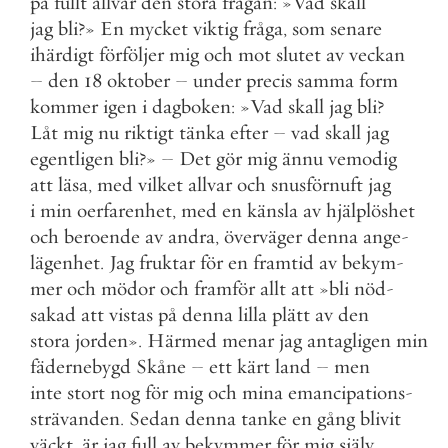
på
fullt
allvar
den
stora
frågan
:
»
Vad
skall
jag
bli
?
»
En
mycket
viktig
fråga
,
som
senare
ihärdigt
förföljer
mig
och
mot
slutet
av
veckan
–
den
18
oktober
–
under
precis
samma
form
kommer
igen
i
dagboken
:
»
Vad
skall
jag
bli
?
Låt
mig
nu
riktigt
tänka
efter
–
vad
skall
jag
egentligen
bli
?
»
–
Det
gör
mig
ännu
vemodig
att
läsa
,
med
vilket
allvar
och
snusförnuft
jag
i
min
oerfarenhet
,
med
en
känsla
av
hjälplöshet
och
beroende
av
andra
,
överväger
denna
ange
-
lägenhet
.
Jag
fruktar
för
en
framtid
av
bekym
-
mer
och
mödor
och
framför
allt
att
»
bli
nöd
-
sakad
att
vistas
på
denna
lilla
plätt
av
den
stora
jorden
»
.
Härmed
menar
jag
antagligen
min
fädernebygd
Skåne
–
ett
kärt
land
–
men
inte
stort
nog
för
mig
och
mina
emancipations
-
strävanden
.
Sedan
denna
tanke
en
gång
blivit
väckt
,
är
jag
full
av
bekymmer
för
mig
själv