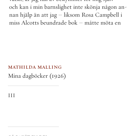
och
kan
i
min
barnslighet
inte
skönja
någon
an
-
nan
hjälp
än
att
jag
–
liksom
Rosa
Campbell
i
miss
Alcotts
beundrade
bok
–
måtte
möta
en
mathilda malling
Mina dagböcker
(1926)
III