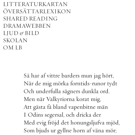
LITTERATURKARTAN
ÖVERSÄTTARLEXIKON
SHARED READING
DRAMAWEBBEN
LJUD
&
BILD
SKOLAN
OM LB
Så
har
af
vittre
barders
mun
jag
hört
,
När
de
mig
mörka
forntids
-
runor
tydt
Och
underfulla
sägners
dunkla
ord
.
Men
när
Valkyriorna
korat
mig
,
Att
gästa
få
bland
vapenbitne
män
I
Odins
segersal
,
och
dricka
der
Med
evig
fröjd
det
honungsljufva
mjöd
,
Som
bjuds
ur
gyllne
horn
af
väna
mör
;