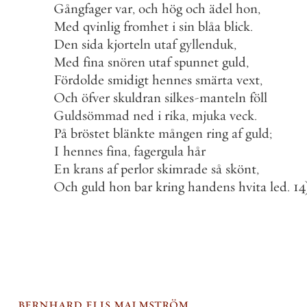
Gångfager
var
,
och
hög
och
ädel
hon
,
Med
qvinlig
fromhet
i
sin
blåa
blick
.
Den
sida
kjorteln
utaf
gyllenduk
,
Med
fina
snören
utaf
spunnet
guld
,
Fördolde
smidigt
hennes
smärta
vext
,
Och
öfver
skuldran
silkes
-
manteln
föll
Guldsömmad
ned
i
rika
,
mjuka
veck
.
På
bröstet
blänkte
mången
ring
af
guld
;
I
hennes
fina
,
fagergula
hår
En
krans
af
perlor
skimrade
så
skönt
,
Och
guld
hon
bar
kring
handens
hvita
led
.
14
bernhard elis malmström