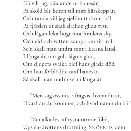
Då
vill
jag
,
blödande
ur
banesår
,
På
sköld
bli
’
buren
till
mitt
härskepp
ut
,
Och
tända
vill
jag
sjelf
mitt
sköna
bål
.
På
fjärden
ut
skall
draken
glida
tyst
,
Och
lågan
leka
högt
mot
himlens
sky
,
Och
eld
och
vatten
kämpa
om
sitt
rof
.
Se
’
n
skall
man
undra
sent
i
Eriks
land
,
I
långa
år
,
om
gula
lågors
glöd
,
Om
djupets
svalka
blef
hans
glada
död
,
Om
han
förblödde
utaf
banesår
.
Så
skall
man
undra
se
’
n
i
långa
år
,
”
Men
säg
oss
nu
,
o
frågvis
!
hvem
du
är
,
Hvarfrån
du
kommer
,
och
hvad
namn
du
bär
Då
nalkades
,
af
tysta
tärnor
följd
,
Upsala
-
drottens
drottning
,
Snöfrid
,
dem
.