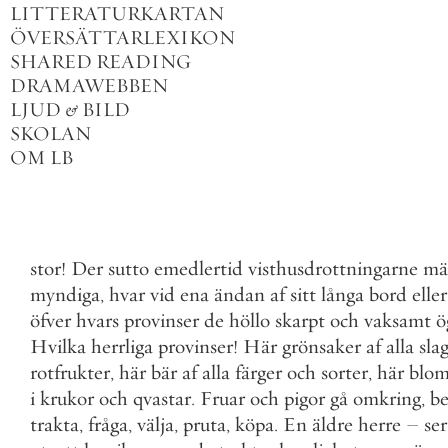
LITTERATURKARTAN
ÖVERSÄTTARLEXIKON
SHARED READING
DRAMAWEBBEN
LJUD
&
BILD
SKOLAN
OM LB
stor
!
Der
sutto
emedlertid
visthusdrottningarne
mä
myndiga
,
hvar
vid
ena
ändan
af
sitt
långa
bord
eller
öfver
hvars
provinser
de
höllo
skarpt
och
vaksamt
ö
Hvilka
herrliga
provinser
!
Här
grönsaker
af
alla
sla
rotfrukter
,
här
bär
af
alla
färger
och
sorter
,
här
blo
i
krukor
och
qvastar
.
Fruar
och
pigor
gå
omkring
,
b
trakta
,
fråga
,
välja
,
pruta
,
köpa
.
En
äldre
herre
–
ser