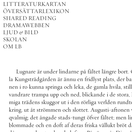
LITTERATURKARTAN
ÖVERSÄTTARLEXIKON
SHARED READING
DRAMAWEBBEN
LJUD
&
BILD
SKOLAN
OM LB
Lugnare
är
under
lindarne
på
fältet
längre
bort
.
la
Kungsträdgården
är
ännu
en
fridlyst
plats
,
der
ba
nen
i
ro
kunna
springa
och
leka
,
de
gamla
hvila
,
stil
vandrare
trampa
upp
och
ned
,
blickande
i
de
stora
,
miga
trädens
skuggor
ut
i
den
rörliga
verlden
rund
kring
,
ut
åt
strömmen
och
slottet
.
Augusti
-
aftonen
qvalmig
;
det
ångade
stads
-
tungt
öfver
fältet
;
men
l
blommade
och
en
doft
af
deras
friska
vällukt
bröt
d