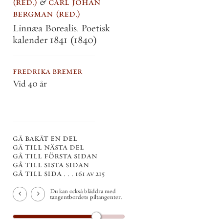
red.
&
carl johan
bergman
red.
Linnæa Borealis. Poetisk
kalender 1841
(1840)
fredrika bremer
Vid 40 år
gå bakåt en del
gå till nästa del
gå till första sidan
gå till sista sidan
gå till sida . . .
161 av 215
Du kan också bläddra med
tangentbordets piltangenter.