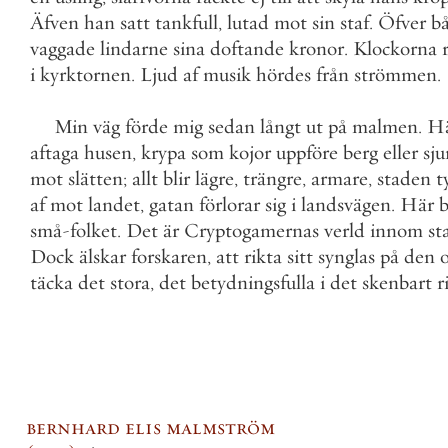
Äfven
han
satt
tankfull
,
lutad
mot
sin
staf
.
Öfver
b
vaggade
lindarne
sina
doftande
kronor
.
Klockorna
i
kyrktornen
.
Ljud
af
musik
hördes
från
strömmen
.
Min
väg
förde
mig
sedan
långt
ut
på
malmen
.
H
aftaga
husen
,
krypa
som
kojor
uppföre
berg
eller
sj
mot
slätten
;
allt
blir
lägre
,
trängre
,
armare
,
staden
t
af
mot
landet
,
gatan
förlorar
sig
i
landsvägen
.
Här
b
små
-
folket
.
Det
är
Cryptogamernas
verld
innom
st
Dock
älskar
forskaren
,
att
rikta
sitt
synglas
på
den
täcka
det
stora
,
det
betydningsfulla
i
det
skenbart
r
bernhard elis malmström