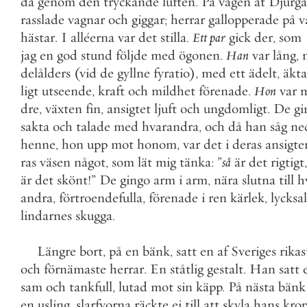
då
genom
den
tryckande
luften
.
På
vägen
åt
Djurg
rasslade
vagnar
och
giggar
;
herrar
gallopperade
på
v
hästar
.
I
alléerna
var
det
stilla
.
Ett
par
gick
der
,
som
jag
en
god
stund
följde
med
ögonen
.
Han
var
lång
,
delålders
(
vid
de
gyllne
fyratio
)
,
med
ett
ädelt
,
äkta
ligt
utseende
,
kraft
och
mildhet
förenade
.
Hon
var
dre
,
växten
fin
,
ansigtet
ljuft
och
ungdomligt
.
De
gi
sakta
och
talade
med
hvarandra
,
och
då
han
såg
ne
henne
,
hon
upp
mot
honom
,
var
det
i
deras
ansigte
ras
väsen
något
,
som
lät
mig
tänka
:
”
så
är
det
rigtigt
,
är
det
skönt
!
”
De
gingo
arm
i
arm
,
nära
slutna
till
h
andra
,
förtroendefulla
,
förenade
i
ren
kärlek
,
lycksa
lindarnes
skugga
.
Längre
bort
,
på
en
bänk
,
satt
en
af
Sveriges
rikas
och
förnämaste
herrar
.
En
ståtlig
gestalt
.
Han
satt
sam
och
tankfull
,
lutad
mot
sin
käpp
.
På
nästa
bänk
en
usling
,
slarfvorna
räckte
ej
till
att
skyla
hans
kro