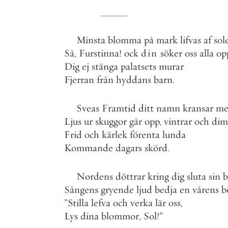
Minsta
blomma
på
mark
lifvas
af
sol
Så
,
Furstinna
!
ock
din
söker
oss
alla
op
Dig
ej
stänga
palatsets
murar
Fjerran
från
hyddans
barn
.
Sveas
Framtid
ditt
namn
kransar
me
Ljus
ur
skuggor
går
opp
,
vintrar
och
di
Frid
och
kärlek
förenta
lunda
Kommande
dagars
skörd
.
Nordens
döttrar
kring
dig
sluta
sin
b
Sångens
gryende
ljud
bedja
en
vårens
b
”
Stilla
lefva
och
verka
lär
oss
,
Lys
dina
blommor
,
Sol
!
”