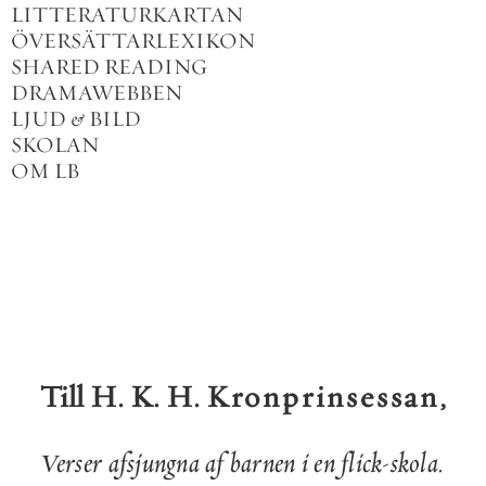
LITTERATURKARTAN
ÖVERSÄTTARLEXIKON
SHARED READING
DRAMAWEBBEN
LJUD
&
BILD
SKOLAN
OM LB
Till
H
.
K
.
H
.
Kronprinsessan
,
Verser
afsjungna
af
barnen
i
en
flick
-
skola
.