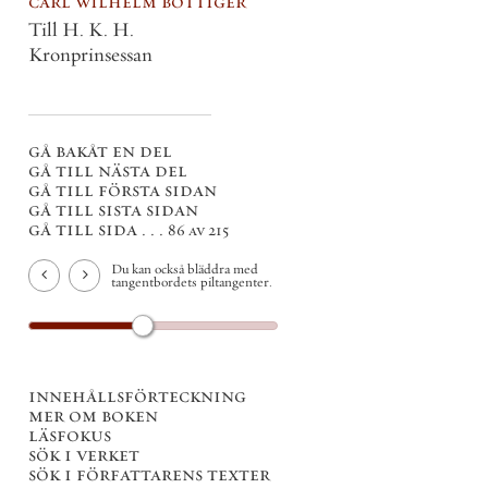
carl wilhelm böttiger
Till H. K. H.
Kronprinsessan
gå bakåt en del
gå till nästa del
gå till första sidan
gå till sista sidan
gå till sida . . .
86 av 215
Du kan också bläddra med
tangentbordets piltangenter.
innehållsförteckning
mer om boken
läsfokus
sök i verket
sök i författarens texter