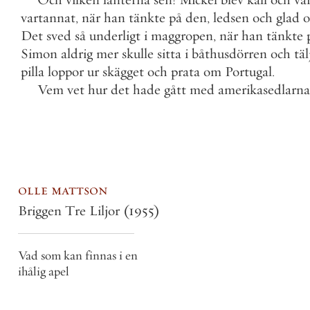
vartannat
,
när
han
tänkte
på
den
,
ledsen
och
glad
o
Det
sved
så
underligt
i
maggropen
,
när
han
tänkte
Simon
aldrig
mer
skulle
sitta
i
båthusdörren
och
täl
pilla
loppor
ur
skägget
och
prata
om
Portugal
.
Vem
vet
hur
det
hade
gått
med
amerikasedlarna
olle mattson
Briggen Tre Liljor
(1955)
Vad som kan finnas i en
ihålig apel