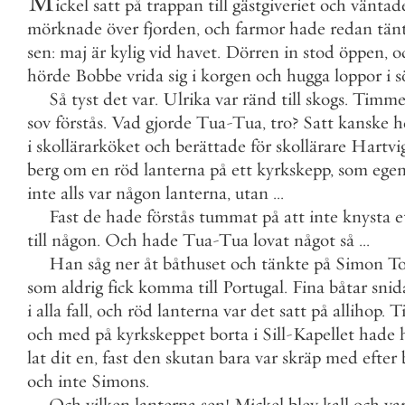
M
ickel
satt
på
trappan
till
gästgiveriet
och
väntad
mörknade
över
fjorden
,
och
farmor
hade
redan
tän
sen
:
maj
är
kylig
vid
havet
.
Dörren
in
stod
öppen
,
o
hörde
Bobbe
vrida
sig
i
korgen
och
hugga
loppor
i
s
Så
tyst
det
var
.
Ulrika
var
ränd
till
skogs
.
Timme
sov
förstås
.
Vad
gjorde
Tua
-
Tua
,
tro
?
Satt
kanske
h
i
skollärarköket
och
berättade
för
skollärare
Hartvi
berg
om
en
röd
lanterna
på
ett
kyrkskepp
,
som
egen
inte
alls
var
någon
lanterna
,
utan
.
.
.
Fast
de
hade
förstås
tummat
på
att
inte
knysta
e
till
någon
.
Och
hade
Tua
-
Tua
lovat
något
så
.
.
.
Han
såg
ner
åt
båthuset
och
tänkte
på
Simon
To
som
aldrig
fick
komma
till
Portugal
.
Fina
båtar
snid
i
alla
fall
,
och
röd
lanterna
var
det
satt
på
allihop
.
Ti
och
med
på
kyrkskeppet
borta
i
Sill
-
Kapellet
hade
lat
dit
en
,
fast
den
skutan
bara
var
skräp
med
efter
och
inte
Simons
.
Och
vilken
lanterna
sen
!
Mickel
blev
kall
och
va