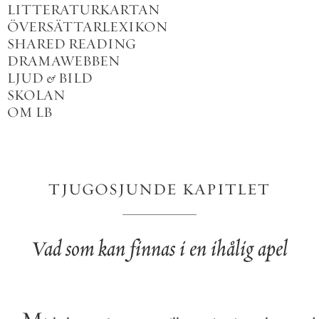
LITTERATURKARTAN
ÖVERSÄTTARLEXIKON
SHARED READING
DRAMAWEBBEN
LJUD
&
BILD
SKOLAN
OM LB
TJUGOSJUNDE
KAPITLET
Vad
som
kan
finnas
i
en
ihålig
apel