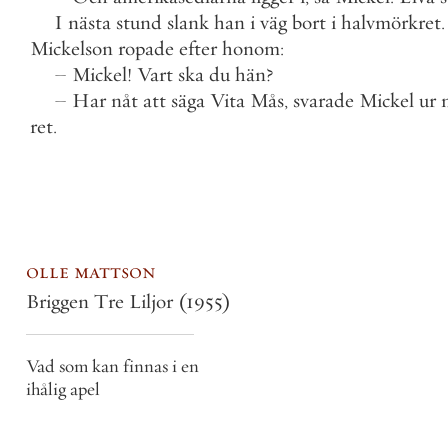
I
nästa
stund
slank
han
i
väg
bort
i
halvmörkret
.
Mickelson
ropade
efter
honom
:
–
Mickel
!
Vart
ska
du
hän
?
–
Har
nåt
att
säga
Vita
Mås
,
svarade
Mickel
ur
ret
.
olle mattson
Briggen Tre Liljor
(1955)
Vad som kan finnas i en
ihålig apel