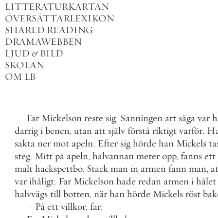
LITTERATURKARTAN
ÖVERSÄTTARLEXIKON
SHARED READING
DRAMAWEBBEN
LJUD
&
BILD
SKOLAN
OM LB
Far
Mickelson
reste
sig
.
Sanningen
att
säga
var
h
darrig
i
benen
,
utan
att
själv
förstå
riktigt
varför
.
H
sakta
ner
mot
apeln
.
Efter
sig
hörde
han
Mickels
ta
steg
.
Mitt
på
apeln
,
halvannan
meter
opp
,
fanns
ett
malt
hackspettbo
.
Stack
man
in
armen
fann
man
,
a
var
ihåligt
.
Far
Mickelson
hade
redan
armen
i
hålet
halvvägs
till
botten
,
när
han
hörde
Mickels
röst
ba
–
På
ett
villkor
,
far
.