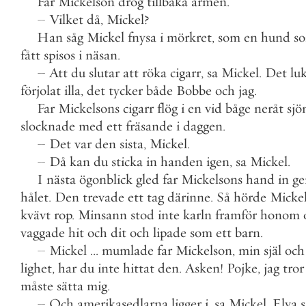
Far
Mickelson
drog
tillbaka
armen
.
–
Vilket
då
,
Mickel
?
Han
såg
Mickel
fnysa
i
mörkret
,
som
en
hund
s
fått
spisos
i
näsan
.
–
Att
du
slutar
att
röka
cigarr
,
sa
Mickel
.
Det
lu
förjolat
illa
,
det
tycker
både
Bobbe
och
jag
.
Far
Mickelsons
cigarr
flög
i
en
vid
båge
neråt
sjö
slocknade
med
ett
fräsande
i
daggen
.
–
Det
var
den
sista
,
Mickel
.
–
Då
kan
du
sticka
in
handen
igen
,
sa
Mickel
.
I
nästa
ögonblick
gled
far
Mickelsons
hand
in
g
hålet
.
Den
trevade
ett
tag
därinne
.
Så
hörde
Micke
kvävt
rop
.
Minsann
stod
inte
karln
framför
honom
vaggade
hit
och
dit
och
lipade
som
ett
barn
.
–
Mickel
.
.
.
mumlade
far
Mickelson
,
min
själ
och
lighet
,
har
du
inte
hittat
den
.
Asken
!
Pojke
,
jag
tror
måste
sätta
mig
.
–
Och
amerikasedlarna
ligger
i
,
sa
Mickel
.
Elva