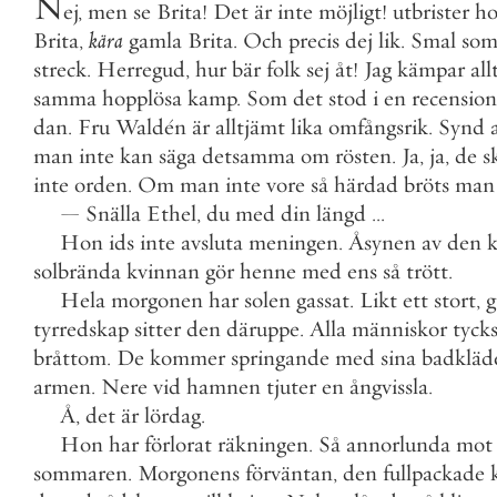
N
ej
,
men
se
Brita
!
Det
är
inte
möjligt
!
utbrister
h
Brita
,
kära
gamla
Brita
.
Och
precis
dej
lik
.
Smal
so
streck
.
Herregud
,
hur
bär
folk
sej
åt
!
Jag
kämpar
all
samma
hopplösa
kamp
.
Som
det
stod
i
en
recension
dan
.
Fru
Waldén
är
alltjämt
lika
omfångsrik
.
Synd
man
inte
kan
säga
detsamma
om
rösten
.
Ja
,
ja
,
de
s
inte
orden
.
Om
man
inte
vore
så
härdad
bröts
man
—
Snälla
Ethel
,
du
med
din
längd
.
.
.
Hon
ids
inte
avsluta
meningen
.
Åsynen
av
den
k
solbrända
kvinnan
gör
henne
med
ens
så
trött
.
Hela
morgonen
har
solen
gassat
.
Likt
ett
stort
,
g
tyrredskap
sitter
den
däruppe
.
Alla
människor
tyck
bråttom
.
De
kommer
springande
med
sina
badkläd
armen
.
Nere
vid
hamnen
tjuter
en
ångvissla
.
Å
,
det
är
lördag
.
Hon
har
förlorat
räkningen
.
Så
annorlunda
mot
sommaren
.
Morgonens
förväntan
,
den
fullpackade