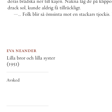
deras
brådska
ner
till
kajen
.
Nakna
låg
de
på
klippo
drack
sol
,
kunde
aldrig
få
tillräckligt
.
—
.
.
.
Folk
blir
så
ömsinta
mot
en
stackars
tjockis
.
eva neander
Lilla bror och lilla syster
(1951)
Avsked