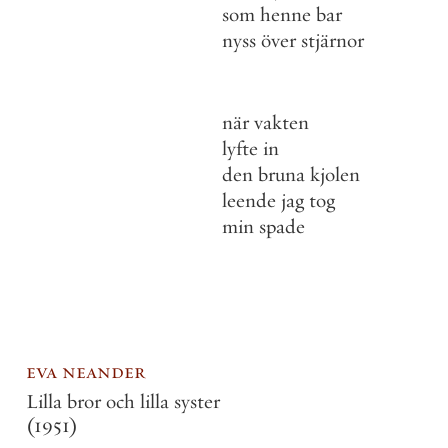
som
henne
bar
nyss
över
stjärnor
när
vakten
lyfte
in
den
bruna
kjolen
leende
jag
tog
min
spade
eva neander
Lilla bror och lilla syster
(1951)