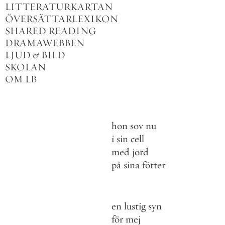
LITTERATURKARTAN
ÖVERSÄTTARLEXIKON
SHARED READING
DRAMAWEBBEN
LJUD
&
BILD
SKOLAN
OM LB
hon
sov
nu
i
sin
cell
med
jord
på
sina
fötter
en
lustig
syn
för
mej