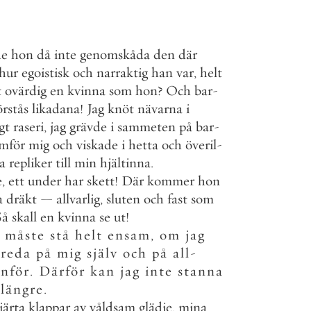
e
hon
då
inte
genomskåda
den
där
hur
egoistisk
och
narraktig
han
var
,
helt
t
ovärdig
en
kvinna
som
hon
?
Och
bar
-
örstås
likadana
!
Jag
knöt
nävarna
i
gt
raseri
,
jag
grävde
i
sammeten
på
bar
-
amför
mig
och
viskade
i
hetta
och
överil
-
ta
repliker
till
min
hjältinna
.
e
,
ett
under
har
skett
!
Där
kommer
hon
a
dräkt
—
allvarlig
,
sluten
och
fast
som
Så
skall
en
kvinna
se
ut
!
måste
stå
helt
ensam
,
om
jag
reda
på
mig
själv
och
på
all
-
anför
.
Därför
kan
jag
inte
stanna
längre
.
järta
klappar
av
våldsam
glädje
,
mina