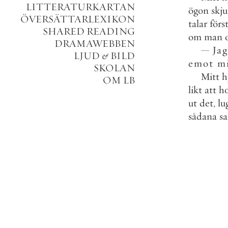
LITTERATURKARTAN
ögon
skju
ÖVERSÄTTARLEXIKON
talar
förs
SHARED READING
om
man
DRAMAWEBBEN
—
Jag
LJUD
&
BILD
emot
m
SKOLAN
Mitt
h
OM LB
likt
att
h
ut
det
,
lu
sådana
sa