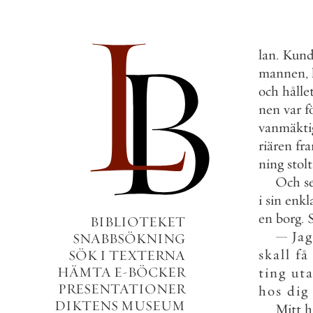
lan
.
Kund
mannen
,
och
hålle
nen
var
f
vanmäkti
riären
fr
ning
stol
Och
s
i
sin
enkl
en
borg
.
BIBLIOTEKET
—
Jag
SNABBSÖKNING
skall
få
SÖK I TEXTERNA
HÄMTA E-BÖCKER
ting
ut
PRESENTATIONER
hos
dig
DIKTENS MUSEUM
Mitt
h