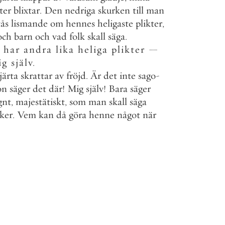
ter
blixtar
.
Den
nedriga
skurken
till
man
tås
lismande
om
hennes
heligaste
plikter
,
och
barn
och
vad
folk
skall
säga
.
har
andra
lika
heliga
plikter
—
ig
själv
.
järta
skrattar
av
fröjd
.
Är
det
inte
sago
-
on
säger
det
där
!
Mig
själv
!
Bara
säger
gnt
,
majestätiskt
,
som
man
skall
säga
ker
.
Vem
kan
då
göra
henne
något
när