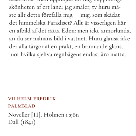
skönheten
af
ert
land
:
jag
småler
,
ty
huru
må
-
ste
allt
detta
förefalla
mig
,
–
mig
,
som
skådat
det
himmelska
Paradiset
?
Allt
är
visserligen
här
en
afbild
af
det
rätta
Eden
:
men
icke
annorlunda
,
än
du
ser
månans
bild
i
vattnet
.
Huru
glänsa
icke
der
alla
färgor
af
en
prakt
,
en
brinnande
glans
,
mot
hvilka
sjelfva
regnbågens
endast
äro
matta
.
vilhelm fredrik
palmblad
Noveller [II]. Holmen i sjön
Dall
(1841)