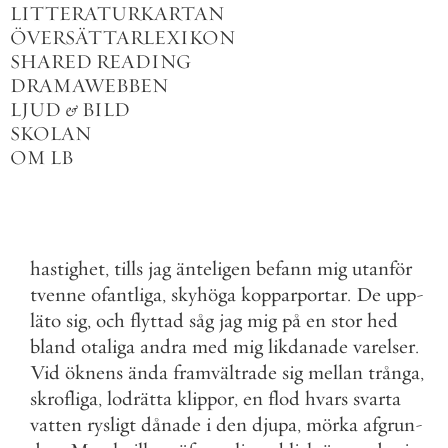
LITTERATURKARTAN
ÖVERSÄTTARLEXIKON
SHARED READING
DRAMAWEBBEN
LJUD
&
BILD
SKOLAN
OM LB
hastighet
,
tills
jag
änteligen
befann
mig
utanför
tvenne
ofantliga
,
skyhöga
kopparportar
.
De
upp
-
läto
sig
,
och
flyttad
såg
jag
mig
på
en
stor
hed
bland
otaliga
andra
med
mig
likdanade
varelser
.
Vid
öknens
ända
framvältrade
sig
mellan
trånga
,
skrofliga
,
lodrätta
klippor
,
en
flod
hvars
svarta
vatten
rysligt
dånade
i
den
djupa
,
mörka
afgrun
-