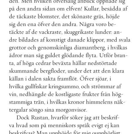
den
.
Men
hvilken
öfversalig
anblick
öppnade
sig
på
den
andra
sidan
om
elfven
!
Kullar
,
besådda
af
de
täckaste
blomster
,
det
skönaste
gräs
,
höjde
sig
den
ena
öfver
den
andra
.
Några
voro
be
-
täckte
af
de
vackraste
,
skuggrikaste
lunder
:
an
-
dre
bildades
af
konstigt
danade
klippor
,
med
svala
grottor
och
genomskinliga
diamantberg
,
i
hvilkas
ådror
man
såg
guldet
glödande
flyta
.
Utför
bran
-
ta
,
af
höga
cedrar
beväxta
hällar
nedstörtade
skummande
bergfloder
,
under
det
att
den
klara
källan
i
dalen
sakta
framflöt
.
Öfver
sjöar
,
i
hvilka
gullfiskar
kringsummo
,
och
strömmar
af
vin
,
nedhängde
de
kostligaste
frukter
från
hög
-
stammiga
trän
,
i
hvilkas
kronor
himmelens
näk
-
tergalar
söngo
sina
morgonvisor
.
Dock
Rustan
,
hvarför
söker
jag
att
beskrif
-
va
hvad
som
på
menniskors
språk
evigt
ej
kan
beskrifvas
?
Man
upphöjde
för
mig
oupphörligt