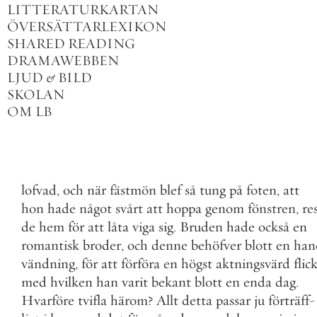
LITTERATURKARTAN
ÖVERSÄTTARLEXIKON
SHARED READING
DRAMAWEBBEN
LJUD
&
BILD
SKOLAN
OM LB
lofvad
,
och
när
fästmön
blef
så
tung
på
foten
,
att
hon
hade
något
svårt
att
hoppa
genom
fönstren
,
re
de
hem
för
att
låta
viga
sig
.
Bruden
hade
också
en
romantisk
broder
,
och
denne
behöfver
blott
en
han
vändning
,
för
att
förföra
en
högst
aktningsvärd
flic
med
hvilken
han
varit
bekant
blott
en
enda
dag
.
Hvarföre
tvifla
härom
?
Allt
detta
passar
ju
förträff
-