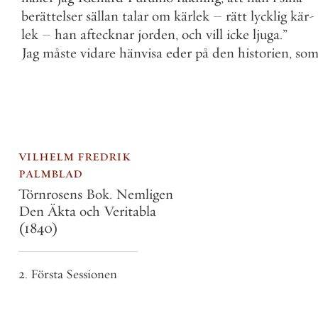
berättelser
sällan
talar
om
kärlek
–
rätt
lycklig
kär
-
lek
–
han
aftecknar
jorden
,
och
vill
icke
ljuga
.
”
Jag
måste
vidare
hänvisa
eder
på
den
historien
,
so
vilhelm fredrik
palmblad
Törnrosens Bok. Nemligen
Den Äkta och Veritabla
(1840)
2. Första Sessionen