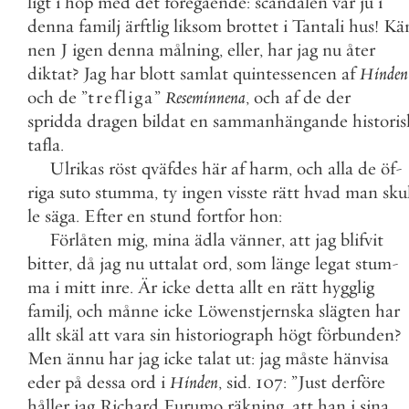
ligt
i
hop
med
det
föregående
:
scandalen
var
ju
i
denna
familj
ärftlig
liksom
brottet
i
Tantali
hus
!
Kä
nen
J
igen
denna
målning
,
eller
,
har
jag
nu
åter
diktat
?
Jag
har
blott
samlat
quintessencen
af
Hinden
och
de
”
trefliga
”
Reseminnena
,
och
af
de
der
spridda
dragen
bildat
en
sammanhängande
historis
tafla
.
Ulrikas
röst
qväfdes
här
af
harm
,
och
alla
de
öf
-
riga
suto
stumma
,
ty
ingen
visste
rätt
hvad
man
sku
le
säga
.
Efter
en
stund
fortfor
hon
:
Förlåten
mig
,
mina
ädla
vänner
,
att
jag
blifvit
bitter
,
då
jag
nu
uttalat
ord
,
som
länge
legat
stum
-
ma
i
mitt
inre
.
Är
icke
detta
allt
en
rätt
hygglig
familj
,
och
månne
icke
Löwenstjernska
slägten
har
allt
skäl
att
vara
sin
historiograph
högt
förbunden
?
Men
ännu
har
jag
icke
talat
ut
:
jag
måste
hänvisa
eder
på
dessa
ord
i
Hinden
,
sid
.
107
:
”
Just
derföre
håller
jag
Richard
Furumo
räkning
,
att
han
i
sina