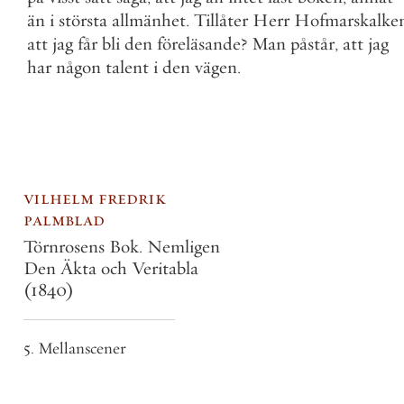
än
i
största
allmänhet
.
Tillåter
Herr
Hofmarskalke
att
jag
får
bli
den
föreläsande
?
Man
påstår
,
att
jag
har
någon
talent
i
den
vägen
.
vilhelm fredrik
palmblad
Törnrosens Bok. Nemligen
Den Äkta och Veritabla
(1840)
5. Mellanscener