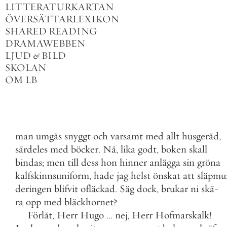
LITTERATURKARTAN
ÖVERSÄTTARLEXIKON
SHARED READING
DRAMAWEBBEN
LJUD
&
BILD
SKOLAN
OM LB
man
umgås
snyggt
och
varsamt
med
allt
husgeråd
,
särdeles
med
böcker
.
Nå
,
lika
godt
,
boken
skall
bindas
;
men
till
dess
hon
hinner
anlägga
sin
gröna
kalfskinnsuniform
,
hade
jag
helst
önskat
att
släpmu
deringen
blifvit
ofläckad
.
Säg
dock
,
brukar
ni
skä
-
ra
opp
med
bläckhornet
?
Förlåt
,
Herr
Hugo
.
.
.
nej
,
Herr
Hofmarskalk
!